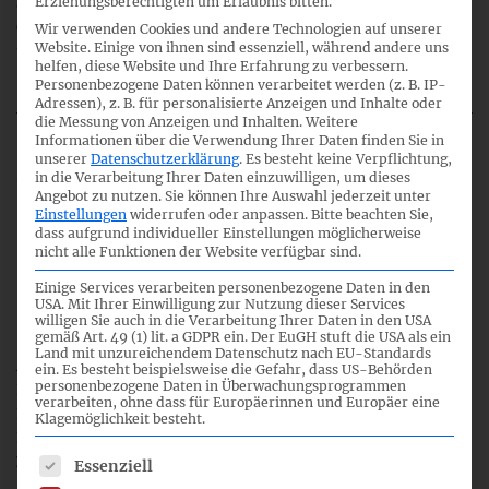
aktuelle Aktivitäten des IASB/IFRS IC/ISSB, europäischer
Erziehungsberechtigten um Erlaubnis bitten.
Organisationen wie insbesondere EFRAG sowie des DRSC
Wir verwenden Cookies und andere Technologien auf unserer
Website. Einige von ihnen sind essenziell, während andere uns
und seiner Fachgremien.
mehr lesen
helfen, diese Website und Ihre Erfahrung zu verbessern.
Personenbezogene Daten können verarbeitet werden (z. B. IP-
Adressen), z. B. für personalisierte Anzeigen und Inhalte oder
die Messung von Anzeigen und Inhalten.
Weitere
Informationen über die Verwendung Ihrer Daten finden Sie in
unserer
Datenschutzerklärung
.
Es besteht keine Verpflichtung,
3. Juli 2026
in die Verarbeitung Ihrer Daten einzuwilligen, um dieses
Angebot zu nutzen.
Sie können Ihre Auswahl jederzeit unter
Einstellungen
widerrufen oder anpassen.
Bitte beachten Sie,
EU-Kommission verabschiedet
dass aufgrund individueller Einstellungen möglicherweise
nicht alle Funktionen der Website verfügbar sind.
delegierte Rechtsakte zu den
Einige Services verarbeiten personenbezogene Daten in den
überarbeiteten ESRS und zum VS
USA. Mit Ihrer Einwilligung zur Nutzung dieser Services
willigen Sie auch in die Verarbeitung Ihrer Daten in den USA
gemäß Art. 49 (1) lit. a GDPR ein. Der EuGH stuft die USA als ein
Land mit unzureichendem Datenschutz nach EU-Standards
Am 03. Juli 2026 hat die EU-Kommission die delegierten
ein. Es besteht beispielsweise die Gefahr, dass US-Behörden
personenbezogene Daten in Überwachungsprogrammen
Rechtsakte zu den überarbeiteten ESRS sowie zur
verarbeiten, ohne dass für Europäerinnen und Europäer eine
Festlegung des Standards für die freiwillige
Klagemöglichkeit besteht.
Berichterstattung (Voluntary Standard, VS) angenommen.
mehr lesen
Es folgt eine Liste der Service-Gruppen, für die eine Einwil
Essenziell