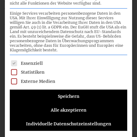
Agenda sowie weitere Informationen, u.a. Links für die
nicht alle Funktionen der Website verfügbar sind.
Anmeldung finden Sie hier.
mehr lesen
Einige Services verarbeiten personenbezogene Daten in den
USA. Mit Ihrer Einwilligung zur Nutzung dieser Services
willigen Sie auch in die Verarbeitung Ihrer Daten in den USA
gemäß Art. 49 (1) lit. a GDPR ein. Der EuGH stuft die USA als ein
Land mit unzureichendem Datenschutz nach EU-Standards
ein. Es besteht beispielsweise die Gefahr, dass US-Behörden
personenbezogene Daten in Überwachungsprogrammen
29. Juli 2016
verarbeiten, ohne dass für Europäerinnen und Europäer eine
Klagemöglichkeit besteht.
Mitschnitt der 51. Sitzung des IFRS-
Es folgt eine Liste der Service-Gruppen, für die eine Einwil
Essenziell
Fachausschusses
Statistiken
Externe Medien
Die Mitschnitte der einzelnen Tagesordnungspunkte der 51.
Sitzung des IFRS-Fachausschusses sind jetzt archiviert und
Speichern
können hier abgerufen werden.
mehr lesen
Alle akzeptieren
Individuelle Datenschutzeinstellungen
22. Juli 2016