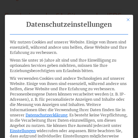
Ergebnisse der 51. Sitzung des IFRS-
Mit di
Fachausschusses
Datenschutzeinstellungen
Der Ergebnisbericht der 51. Sitzung des IFRS-
Wir nutzen Cookies auf unserer Website. Einige von ihnen sind
essenziell, während andere uns helfen, diese Website und Ihre
Fachausschusses vom 28. Juli 2016 steht jetzt zum
Erfahrung zu verbessern.
download bereit.
mehr lesen
Wenn Sie unter 16 Jahre alt sind und Ihre Einwilligung zu
optionalen Services geben möchten, müssen Sie Ihre
Erziehungsberechtigten um Erlaubnis bitten.
Wir verwenden Cookies und andere Technologien auf unserer
Website. Einige von ihnen sind essenziell, während andere uns
helfen, diese Website und Ihre Erfahrung zu verbessern.
15. August 2016
Personenbezogene Daten können verarbeitet werden (z. B. IP-
Adressen), z. B. für personalisierte Anzeigen und Inhalte oder
die Messung von Anzeigen und Inhalten.
Weitere
52. Sitzung IFRS-Fachausschuss
Informationen über die Verwendung Ihrer Daten finden Sie in
unserer
Datenschutzerklärung
.
Es besteht keine Verpflichtung,
in die Verarbeitung Ihrer Daten einzuwilligen, um dieses
Die Agenda für die 52. Sitzung des IFRS-Fachausschusses
Angebot zu nutzen.
Sie können Ihre Auswahl jederzeit unter
Einstellungen
widerrufen oder anpassen.
Bitte beachten Sie,
am 01. September 2016 steht zum download bereit. Die
dass aufgrund individueller Einstellungen möglicherweise