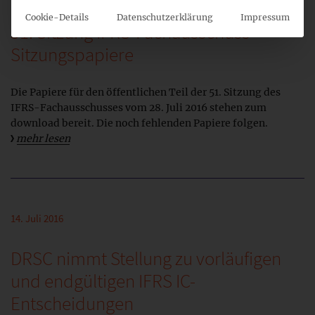
Cookie-Details
Datenschutzerklärung
Impressum
51. Sitzung IFRS-Fachausschuss –
Sitzungspapiere
Die Papiere für den öffentlichen Teil der 51. Sitzung des
IFRS-Fachausschusses vom 28. Juli 2016 stehen zum
download bereit. Die noch fehlenden Papiere folgen.
mehr lesen
14. Juli 2016
DRSC nimmt Stellung zu vorläufigen
und endgültigen IFRS IC-
Entscheidungen