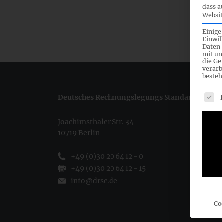
dass a
Websit
Einige
Einwil
Daten 
mit un
die G
verarb
besteh
Es fo
Deutsches Rechnungslegungs Standards Commi
Joachimsthaler Str. 34
10719 Berlin
+49 (0)30 20 64 12 - 0
+49 (0)30 20 64 12 - 15
info@drsc.de
Co