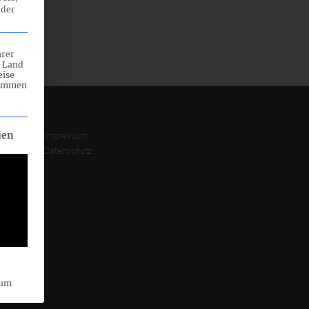
 der
hrer
n Land
eise
rammen
eilt werden kann. Die erste Service-Gruppe ist essenziell und ka
Impressum
ien
Datenschutz
sum