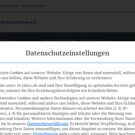
hterstattung – Sitzungspapiere
ÄTEN
NACHRICHTEN / SERVICES
Datenschutzeinstellungen
tzen Cookies auf unserer Website. Einige von ihnen sind essenziell, währ
 uns helfen, diese Website und Ihre Erfahrung zu verbessern.
ie unter 16 Jahre alt sind und Ihre Einwilligung zu optionalen Services ge
ichterstattung
n, müssen Sie Ihre Erziehungsberechtigten um Erlaubnis bitten.
rwenden Cookies und andere Technologien auf unserer Website. Einige vo
sind essenziell, während andere uns helfen, diese Website und Ihre Erfah
bessern.
Personenbezogene Daten können verarbeitet werden (z. B. IP-
en), z. B. für personalisierte Anzeigen und Inhalte oder die Messung von
en und Inhalten.
Weitere Informationen über die Verwendung Ihrer Date
inanzberichterstattung vom 13. und 14. Januar 2022 stehen
 Sie in unserer
Datenschutzerklärung
.
Es besteht keine Verpflichtung, in d
eitung Ihrer Daten einzuwilligen, um dieses Angebot zu nutzen.
Sie könne
l jederzeit unter
Einstellungen
widerrufen oder anpassen.
Bitte beachten