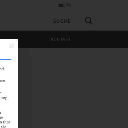
DE
EN
KONTAKT
Mit diesem Button wird der Dialog geschlossen. Seine Funktionalität 
end
ben
n
rung
n
ie
n Ihre
 Sie,