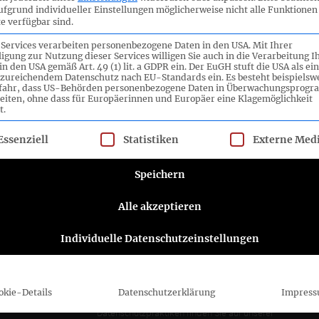
ufgrund individueller Einstellungen möglicherweise nicht alle Funktionen
e verfügbar sind.
 Services verarbeiten personenbezogene Daten in den USA. Mit Ihrer
ligung zur Nutzung dieser Services willigen Sie auch in die Verarbeitung I
in den USA gemäß Art. 49 (1) lit. a GDPR ein. Der EuGH stuft die USA als ei
zureichendem Datenschutz nach EU-Standards ein. Es besteht beispielsw
efahr, dass US-Behörden personenbezogene Daten in Überwachungsprog
eiten, ohne dass für Europäerinnen und Europäer eine Klagemöglichkeit
t.
lgt eine Liste der Service-Gruppen, für die eine Einwilligung ert
ttee e.V.
Folgen Sie dem DRSC
Essenziell
Statistiken
Externe Med
DRSC-Newsletter abonnieren
Speichern
Alle akzeptieren
Bitte wählen Sie aus, wie Sie von uns hören
möchten DRSC e.V.:
Individuelle Datenschutzeinstellungen
E-Mail
Sie können sich jederzeit abmelden, indem Sie
auf den Link in der Fußzeile unserer E-Mails
okie-Details
Datenschutzerklärung
Impres
klicken. Informationen zu unseren
Datenschutzpraktiken finden Sie auf unserer