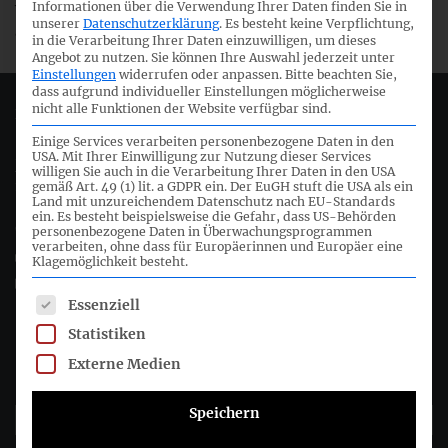
Informationen über die Verwendung Ihrer Daten finden Sie in
Webcast zur Verfügung stehen, sondern nur im Anschluss
unserer
Datenschutzerklärung
.
Es besteht keine Verpflichtung,
an die Sitzung als Mitschnitt.
in die Verarbeitung Ihrer Daten einzuwilligen, um dieses
Angebot zu nutzen.
Sie können Ihre Auswahl jederzeit unter
Einstellungen
widerrufen oder anpassen.
Bitte beachten Sie,
dass aufgrund individueller Einstellungen möglicherweise
nicht alle Funktionen der Website verfügbar sind.
Deutsches Rechnungslegungs Standards Committee e.V.
Einige Services verarbeiten personenbezogene Daten in den
USA. Mit Ihrer Einwilligung zur Nutzung dieser Services
Joachimsthaler Str. 34
willigen Sie auch in die Verarbeitung Ihrer Daten in den USA
10719 Berlin
gemäß Art. 49 (1) lit. a GDPR ein. Der EuGH stuft die USA als ein
Land mit unzureichendem Datenschutz nach EU-Standards
ein. Es besteht beispielsweise die Gefahr, dass US-Behörden
+49 (0)30 20 64 12 - 0
personenbezogene Daten in Überwachungsprogrammen
verarbeiten, ohne dass für Europäerinnen und Europäer eine
+49 (0)30 20 64 12 - 15
Klagemöglichkeit besteht.
info@drsc.de
Es folgt eine Liste der Service-Gruppen, für die eine Einwil
Essenziell
Statistiken
Folgen Sie dem DRSC
Externe Medien
DRSC-Newsletter abonnieren
Speichern