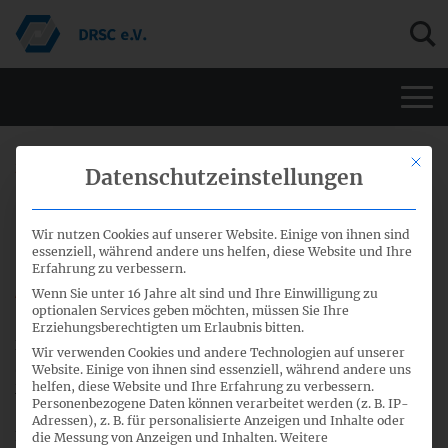
Men
Mit di
24. Mai 2024
Datenschutzeinstellungen
28. Sitzung FA
Wir nutzen Cookies auf unserer Website. Einige von ihnen sind
Nachhaltigkeitsberichterstattung –
essenziell, während andere uns helfen, diese Website und Ihre
Erfahrung zu verbessern.
Agenda und Sitzungspapiere
Wenn Sie unter 16 Jahre alt sind und Ihre Einwilligung zu
optionalen Services geben möchten, müssen Sie Ihre
Erziehungsberechtigten um Erlaubnis bitten.
Die Tagesordnung und die Sitzungspapiere für die 28.
Wir verwenden Cookies und andere Technologien auf unserer
Sitzung des FA Nachhaltigkeitsberichterstattung am 28.
Website. Einige von ihnen sind essenziell, während andere uns
helfen, diese Website und Ihre Erfahrung zu verbessern.
Mai 2024 stehen zum
Download
bereit.
Personenbezogene Daten können verarbeitet werden (z. B. IP-
Adressen), z. B. für personalisierte Anzeigen und Inhalte oder
Die Sitzung wird aus technischen Gründen nicht als Live-
die Messung von Anzeigen und Inhalten.
Weitere