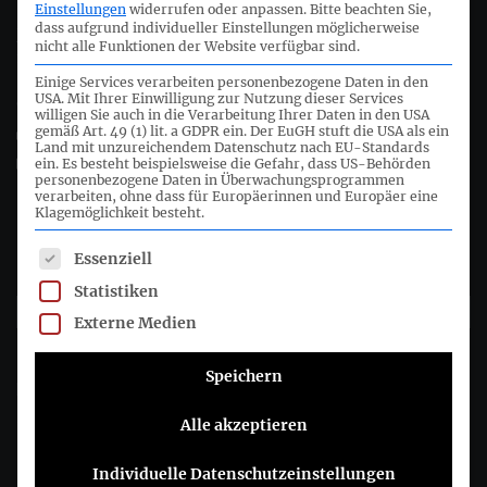
Einstellungen
widerrufen oder anpassen.
Bitte beachten Sie,
dass aufgrund individueller Einstellungen möglicherweise
Joachimsthaler Str. 34
nicht alle Funktionen der Website verfügbar sind.
10719 Berlin
Einige Services verarbeiten personenbezogene Daten in den
USA. Mit Ihrer Einwilligung zur Nutzung dieser Services
+49 (0)30 20 64 12 - 0
willigen Sie auch in die Verarbeitung Ihrer Daten in den USA
gemäß Art. 49 (1) lit. a GDPR ein. Der EuGH stuft die USA als ein
+49 (0)30 20 64 12 - 15
Land mit unzureichendem Datenschutz nach EU-Standards
info@drsc.de
ein. Es besteht beispielsweise die Gefahr, dass US-Behörden
personenbezogene Daten in Überwachungsprogrammen
verarbeiten, ohne dass für Europäerinnen und Europäer eine
Klagemöglichkeit besteht.
Folgen Sie dem DRSC
Es folgt eine Liste der Service-Gruppen, für die eine Einwil
Essenziell
DRSC-Newsletter abonnieren
Statistiken
Externe Medien
Bitte wählen Sie aus, wie Sie von uns hören möchten DRSC e.V.:
Speichern
E-Mail
Sie können sich jederzeit abmelden, indem Sie auf den Link in der
Alle akzeptieren
Fußzeile unserer E-Mails klicken. Informationen zu unseren
Datenschutzpraktiken finden Sie auf unserer Website.
Individuelle Datenschutzeinstellungen