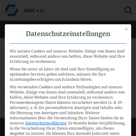
Mit di
Men
Datenschutzeinstellungen
19. Januar 2016
Wir nutzen Cookies auf unserer Website. Einige von ihnen sind
essenziell, während andere uns helfen, diese Website und Ihre
Erfahrung zu verbessern.
27. Sitzung HGB-Fachausschuss
Wenn Sie unter 16 Jahre alt sind und Ihre Einwilligung zu
optionalen Services geben möchten, müssen Sie Ihre
Erziehungsberechtigten um Erlaubnis bitten.
Die Agenda für die 27. Sitzung des HGB-Fachausschusses
Wir verwenden Cookies und andere Technologien auf unserer
am 04. Februar 2016 steht zum download bereit. Die Agenda
Website. Einige von ihnen sind essenziell, während andere uns
helfen, diese Website und Ihre Erfahrung zu verbessern.
sowie weitere Informationen, u.a. Links für die Anmeldung
Personenbezogene Daten können verarbeitet werden (z. B. IP-
finden Sie
hier
.
Adressen), z. B. für personalisierte Anzeigen und Inhalte oder
die Messung von Anzeigen und Inhalten.
Weitere
Informationen über die Verwendung Ihrer Daten finden Sie in
unserer
Datenschutzerklärung
.
Es besteht keine Verpflichtung,
in die Verarbeitung Ihrer Daten einzuwilligen, um dieses
Deutsches Rechnungslegungs Standards Committee e.V.
Angebot zu nutzen.
Sie können Ihre Auswahl jederzeit unter