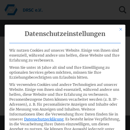
Mit di
Men
Datenschutzeinstellungen
12. Januar 2018
Wir nutzen Cookies auf unserer Website. Einige von ihnen sind
essenziell, während andere uns helfen, diese Website und Ihre
Erfahrung zu verbessern.
64. Sitzung IFRS-Fachausschuss –
Wenn Sie unter 16 Jahre alt sind und Ihre Einwilligung zu
Sitzungspapiere
optionalen Services geben möchten, müssen Sie Ihre
Erziehungsberechtigten um Erlaubnis bitten.
Wir verwenden Cookies und andere Technologien auf unserer
Website. Einige von ihnen sind essenziell, während andere uns
Die Papiere für den öffentlichen Teil der 64. Sitzung des
helfen, diese Website und Ihre Erfahrung zu verbessern.
IFRS-Fachausschusses vom 18. und 19. Januar 2018 stehen
Personenbezogene Daten können verarbeitet werden (z. B. IP-
zum
download
bereit.
Adressen), z. B. für personalisierte Anzeigen und Inhalte oder
die Messung von Anzeigen und Inhalten.
Weitere
Informationen über die Verwendung Ihrer Daten finden Sie in
unserer
Datenschutzerklärung
.
Es besteht keine Verpflichtung,
in die Verarbeitung Ihrer Daten einzuwilligen, um dieses
Deutsches Rechnungslegungs Standards Committee e.V.
Angebot zu nutzen.
Sie können Ihre Auswahl jederzeit unter