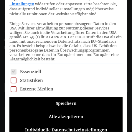
Einstellungen
widerrufen oder anpassen.
Bitte beachten Sie,
dass aufgrund individueller Einstellungen möglicherweise
Joachimsthaler Str. 34
nicht alle Funktionen der Website verfügbar sind.
10719 Berlin
Einige Services verarbeiten personenbezogene Daten in den
USA. Mit Ihrer Einwilligung zur Nutzung dieser Services
+49 (0)30 20 64 12 - 0
willigen Sie auch in die Verarbeitung Ihrer Daten in den USA
gemäß Art. 49 (1) lit. a GDPR ein. Der EuGH stuft die USA als ein
+49 (0)30 20 64 12 - 15
Land mit unzureichendem Datenschutz nach EU-Standards
ein. Es besteht beispielsweise die Gefahr, dass US-Behörden
info@drsc.de
personenbezogene Daten in Überwachungsprogrammen
verarbeiten, ohne dass für Europäerinnen und Europäer eine
Klagemöglichkeit besteht.
Folgen Sie dem DRSC
Es folgt eine Liste der Service-Gruppen, für die eine Einwil
Essenziell
DRSC-Newsletter abonnieren
Statistiken
Externe Medien
Bitte wählen Sie aus, wie Sie von uns hören möchten DRSC e.V.:
Speichern
E-Mail
Sie können sich jederzeit abmelden, indem Sie auf den Link in der
Alle akzeptieren
Fußzeile unserer E-Mails klicken. Informationen zu unseren
Datenschutzpraktiken finden Sie auf unserer Website.
Individuelle Datenschutzeinstellungen