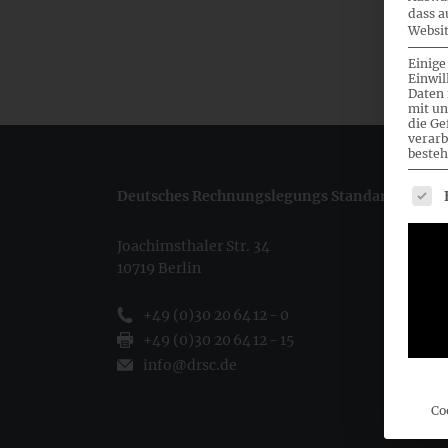
dass a
Websit
Einige
Einwil
Daten 
mit un
die G
verarb
besteh
Es fo
Deutsches Rechnungslegungs Standards Commi
Joachimsthaler Str. 34
10719 Berlin
+49 (0)30 20 64 12 - 0
+49 (0)30 20 64 12 - 15
info@drsc.de
Co