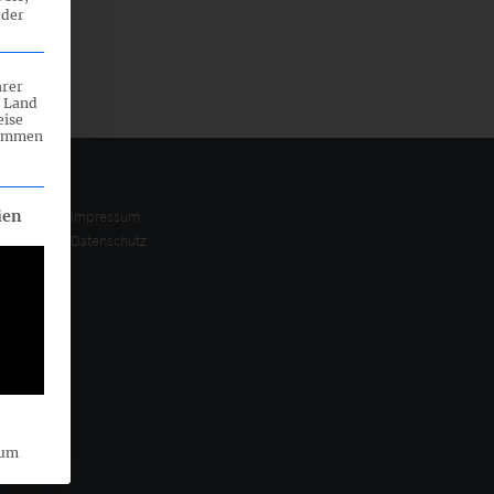
 der
hrer
n Land
eise
rammen
eilt werden kann. Die erste Service-Gruppe ist essenziell und ka
Impressum
ien
Datenschutz
sum