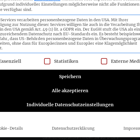
ufgrund individueller Einstellungen möglicherweise nicht alle Funktionen
e verfügbar sind.
 Services verarbeiten personenbezogene Daten in den USA. Mit Ihrer
ligung zur Nutzung dieser Services willigen Sie auch in die Verarbeitung I
in den USA gemäß Art. 49 (1) lit. a GDPR ein. Der EuGH stuft die USA als ei
zureichendem Datenschutz nach EU-Standards ein. Es besteht beispielsw
efahr, dass US-Behörden personenbezogene Daten in Überwachungsprog
eiten, ohne dass für Europäerinnen und Europäer eine Klagemöglichkeit
t.
lgt eine Liste der Service-Gruppen, für die eine Einwilligung ert
ttee e.V.
Folgen Sie dem DRSC
Essenziell
Statistiken
Externe Med
DRSC-Newsletter abonnieren
Speichern
Alle akzeptieren
Bitte wählen Sie aus, wie Sie von uns hören
möchten DRSC e.V.:
Individuelle Datenschutzeinstellungen
E-Mail
Sie können sich jederzeit abmelden, indem Sie
auf den Link in der Fußzeile unserer E-Mails
okie-Details
Datenschutzerklärung
Impres
klicken. Informationen zu unseren
Datenschutzpraktiken finden Sie auf unserer