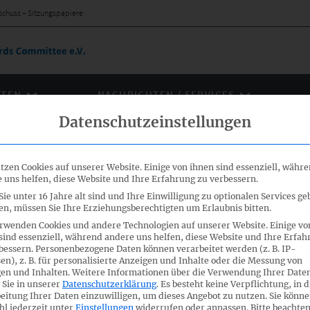
schuss – Sitzungspapiere
ÄTEN
NACHRICHTEN / SERVICES
Datenschutzeinstellungen
tzen Cookies auf unserer Website. Einige von ihnen sind essenziell, währ
 uns helfen, diese Website und Ihre Erfahrung zu verbessern.
ie unter 16 Jahre alt sind und Ihre Einwilligung zu optionalen Services ge
usschuss –
n, müssen Sie Ihre Erziehungsberechtigten um Erlaubnis bitten.
rwenden Cookies und andere Technologien auf unserer Website. Einige vo
sind essenziell, während andere uns helfen, diese Website und Ihre Erfah
bessern.
Personenbezogene Daten können verarbeitet werden (z. B. IP-
en), z. B. für personalisierte Anzeigen und Inhalte oder die Messung von
en und Inhalten.
Weitere Informationen über die Verwendung Ihrer Date
itzung des IFRS-Fachausschusses vom 7. und 8. Januar 2019
 Sie in unserer
Datenschutzerklärung
.
Es besteht keine Verpflichtung, in d
eitung Ihrer Daten einzuwilligen, um dieses Angebot zu nutzen.
Sie könne
l jederzeit unter
Einstellungen
widerrufen oder anpassen.
Bitte beachten