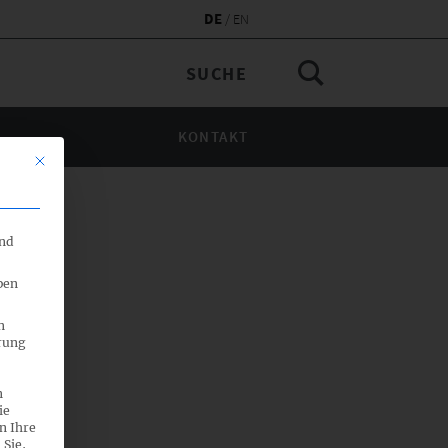
DE
EN
KONTAKT
Mit diesem Button wird der Dialog geschlossen. Seine Funktionalität 
end
ben
n
rung
n
ie
n Ihre
 Sie,