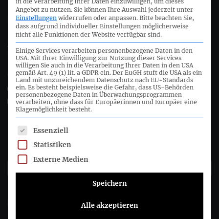
in die Verarbeitung Ihrer Daten einzuwilligen, um dieses
Angebot zu nutzen.
Sie können Ihre Auswahl jederzeit unter
Deutsches Rechnungslegungs Standards Committee e.V.
Einstellungen
widerrufen oder anpassen.
Bitte beachten Sie,
dass aufgrund individueller Einstellungen möglicherweise
nicht alle Funktionen der Website verfügbar sind.
Joachimsthaler Str. 34
Einige Services verarbeiten personenbezogene Daten in den
10719 Berlin
USA. Mit Ihrer Einwilligung zur Nutzung dieser Services
willigen Sie auch in die Verarbeitung Ihrer Daten in den USA
gemäß Art. 49 (1) lit. a GDPR ein. Der EuGH stuft die USA als ein
+49 (0)30 20 64 12 - 0
Land mit unzureichendem Datenschutz nach EU-Standards
ein. Es besteht beispielsweise die Gefahr, dass US-Behörden
+49 (0)30 20 64 12 - 15
personenbezogene Daten in Überwachungsprogrammen
info@drsc.de
verarbeiten, ohne dass für Europäerinnen und Europäer eine
Klagemöglichkeit besteht.
Folgen Sie dem DRSC
Es folgt eine Liste der Service-Gruppen, für die eine Einwil
Essenziell
Statistiken
DRSC-Newsletter abonnieren
Externe Medien
Speichern
Bitte wählen Sie aus, wie Sie von uns hören möchten DRSC e.V.:
E-Mail
Alle akzeptieren
Sie können sich jederzeit abmelden, indem Sie auf den Link in der