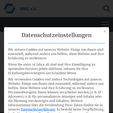
Men
Mit di
Datenschutzeinstellungen
12. Dezember 2018
Wir nutzen Cookies auf unserer Website. Einige von ihnen sind
essenziell, während andere uns helfen, diese Website und Ihre
71. Sitzung IFRS-Fachausschuss –
Erfahrung zu verbessern.
Sitzungspapiere
Wenn Sie unter 16 Jahre alt sind und Ihre Einwilligung zu
optionalen Services geben möchten, müssen Sie Ihre
Erziehungsberechtigten um Erlaubnis bitten.
Die Papiere für den öffentlichen Teil der 71. Sitzung des
Wir verwenden Cookies und andere Technologien auf unserer
Website. Einige von ihnen sind essenziell, während andere uns
IFRS-Fachausschusses vom 17. Dezember 2018 stehen zum
helfen, diese Website und Ihre Erfahrung zu verbessern.
Download
bereit.
Personenbezogene Daten können verarbeitet werden (z. B. IP-
Adressen), z. B. für personalisierte Anzeigen und Inhalte oder
die Messung von Anzeigen und Inhalten.
Weitere
Informationen über die Verwendung Ihrer Daten finden Sie in
unserer
Datenschutzerklärung
.
Es besteht keine Verpflichtung,