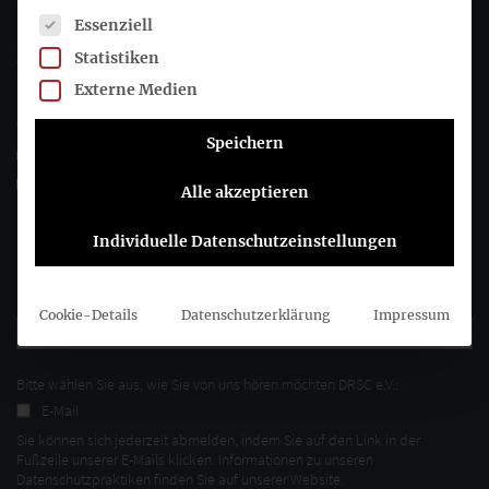
Es folgt eine Liste der Service-Gruppen, für die eine Einwil
Essenziell
Joachimsthaler Str. 34
Statistiken
10719 Berlin
Externe Medien
+49 (0)30 20 64 12 - 0
Speichern
+49 (0)30 20 64 12 - 15
info@drsc.de
Alle akzeptieren
Folgen Sie dem DRSC
Individuelle Datenschutzeinstellungen
DRSC-Newsletter abonnieren
Cookie-Details
Datenschutzerklärung
Impressum
Bitte wählen Sie aus, wie Sie von uns hören möchten DRSC e.V.:
E-Mail
Sie können sich jederzeit abmelden, indem Sie auf den Link in der
Fußzeile unserer E-Mails klicken. Informationen zu unseren
Datenschutzpraktiken finden Sie auf unserer Website.