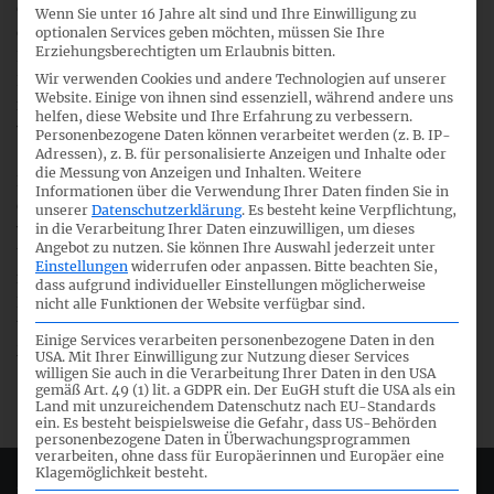
die vielen Tausend Unternehmen, welche erstmalig für ab
Wenn Sie unter 16 Jahre alt sind und Ihre Einwilligung zu
dem 1. Januar 2025 beginnende Geschäftsjahre zur
optionalen Services geben möchten, müssen Sie Ihre
Erziehungsberechtigten um Erlaubnis bitten.
Nachhaltigkeitsberichterstattung verpflichtet werden.
Wir verwenden Cookies und andere Technologien auf unserer
Neben grundlegenden Informationen werden erste Ideen
Website. Einige von ihnen sind essenziell, während andere uns
für das Aufsetzen entsprechender Umsetzungsprojekte
helfen, diese Website und Ihre Erfahrung zu verbessern.
vermittelt.
Personenbezogene Daten können verarbeitet werden (z. B. IP-
Adressen), z. B. für personalisierte Anzeigen und Inhalte oder
die Messung von Anzeigen und Inhalten.
Weitere
DRSC-Präsident WP/StB Georg Lanfermann kommentierte
Informationen über die Verwendung Ihrer Daten finden Sie in
die Veröffentlichung wie folgt: „Die Broschüre stellt eine
unserer
Datenschutzerklärung
.
Es besteht keine Verpflichtung,
wichtige erste Handreichung für neu berichtspflichtige
in die Verarbeitung Ihrer Daten einzuwilligen, um dieses
Angebot zu nutzen.
Sie können Ihre Auswahl jederzeit unter
Unternehmen dar. Diese Handreichung ist umso
Einstellungen
widerrufen oder anpassen.
Bitte beachten Sie,
notwendiger, da die im Vergleich zur bisherigen
dass aufgrund individueller Einstellungen möglicherweise
Regulierung stark ansteigende Zahl berichtspflichtiger
nicht alle Funktionen der Website verfügbar sind.
Unternehmen nunmehr auch große Teile des deutschen
Einige Services verarbeiten personenbezogene Daten in den
Mittelstandes erfasst.“
USA. Mit Ihrer Einwilligung zur Nutzung dieser Services
willigen Sie auch in die Verarbeitung Ihrer Daten in den USA
gemäß Art. 49 (1) lit. a GDPR ein. Der EuGH stuft die USA als ein
Land mit unzureichendem Datenschutz nach EU-Standards
ein. Es besteht beispielsweise die Gefahr, dass US-Behörden
personenbezogene Daten in Überwachungsprogrammen
verarbeiten, ohne dass für Europäerinnen und Europäer eine
Klagemöglichkeit besteht.
Deutsches Rechnungslegungs Standards Committee e.V.