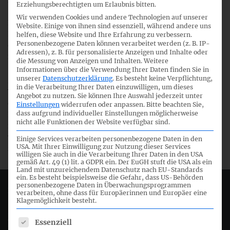
Zentraler Regelungsbereich des
DRS 26 Assoziierte
Erziehungsberechtigten um Erlaubnis bitten.
Unternehmen
ist die Konkretisierung der Vorschriften zur
Wir verwenden Cookies und andere Technologien auf unserer
Behandlung assoziierter Unternehmen gem. § 311 und 312
Website. Einige von ihnen sind essenziell, während andere uns
HGB, welche die Abbildung dieser Unternehmen
helfen, diese Website und Ihre Erfahrung zu verbessern.
Personenbezogene Daten können verarbeitet werden (z. B. IP-
entsprechend der Equity-Methode im Konzernabschluss
Adressen), z. B. für personalisierte Anzeigen und Inhalte oder
normieren.
die Messung von Anzeigen und Inhalten.
Weitere
Informationen über die Verwendung Ihrer Daten finden Sie in
unserer
Datenschutzerklärung
.
Es besteht keine Verpflichtung,
DRS 27 Anteilmäßige Konsolidierung
konkretisiert die
in die Verarbeitung Ihrer Daten einzuwilligen, um dieses
Vorschriften gemäß § 310 HGB, welche die Einbeziehung
Angebot zu nutzen.
Sie können Ihre Auswahl jederzeit unter
eines Gemeinschaftsunternehmens in den
Einstellungen
widerrufen oder anpassen.
Bitte beachten Sie,
dass aufgrund individueller Einstellungen möglicherweise
Konzernabschluss regeln. Dabei werden auch die Kriterien
nicht alle Funktionen der Website verfügbar sind.
für das Vorliegen eines Gemeinschaftsunternehmens,
welches Voraussetzung für die Ausübung des Wahlrechts
Einige Services verarbeiten personenbezogene Daten in den
USA. Mit Ihrer Einwilligung zur Nutzung dieser Services
zur anteilmäßigen Konsolidierung ist, spezifiziert.
willigen Sie auch in die Verarbeitung Ihrer Daten in den USA
gemäß Art. 49 (1) lit. a GDPR ein. Der EuGH stuft die USA als ein
Land mit unzureichendem Datenschutz nach EU-Standards
ein. Es besteht beispielsweise die Gefahr, dass US-Behörden
personenbezogene Daten in Überwachungsprogrammen
Deutsches Rechnungslegungs Standards Committee e.V.
verarbeiten, ohne dass für Europäerinnen und Europäer eine
Klagemöglichkeit besteht.
Joachimsthaler Str. 34
Es folgt eine Liste der Service-Gruppen, für die eine Einwil
Essenziell
10719 Berlin