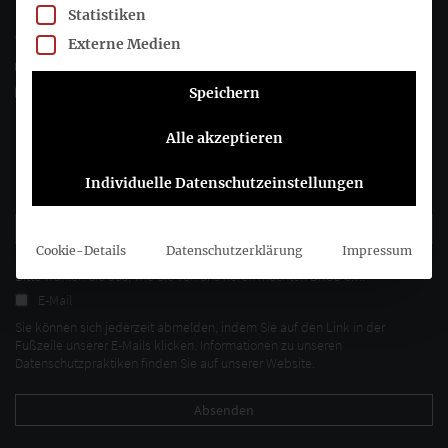
Statistiken
+49 (0)30 20 64 12 - 0
Externe Medien
+49 (0)30 20 64 12 - 15
info@drsc.de
Speichern
Alle akzeptieren
Folgen Sie dem DRSC
Individuelle Datenschutzeinstellungen
DRSC-Newsletter abonnieren
Cookie-Details
Datenschutzerklärung
Impressum
Bitte wählen Sie aus, wie Sie von uns hören möchten DRSC e.V.:
E-Mail
Sie können sich jederzeit abmelden, indem Sie auf den Link in der
Fußzeile unserer E-Mails klicken. Informationen zu unseren
Datenschutzpraktiken finden Sie auf unserer Website.