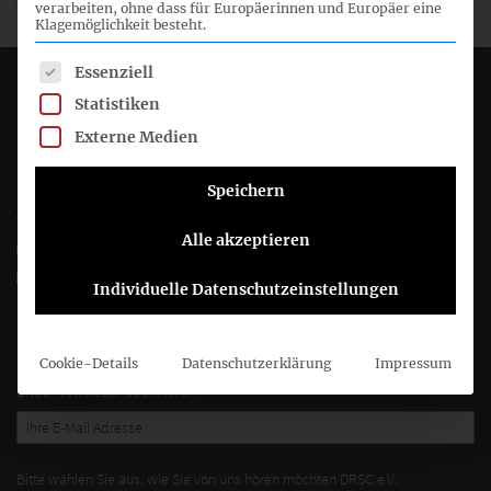
entnommen werden.
verarbeiten, ohne dass für Europäerinnen und Europäer eine
Klagemöglichkeit besteht.
Es folgt eine Liste der Service-Gruppen, für die eine Einwil
Essenziell
Deutsches Rechnungslegungs Standards Committee e.V.
Statistiken
Externe Medien
Joachimsthaler Str. 34
10719 Berlin
Speichern
+49 (0)30 20 64 12 - 0
Alle akzeptieren
+49 (0)30 20 64 12 - 15
info@drsc.de
Individuelle Datenschutzeinstellungen
Folgen Sie dem DRSC
Cookie-Details
Datenschutzerklärung
Impressum
DRSC-Newsletter abonnieren
Bitte wählen Sie aus, wie Sie von uns hören möchten DRSC e.V.: