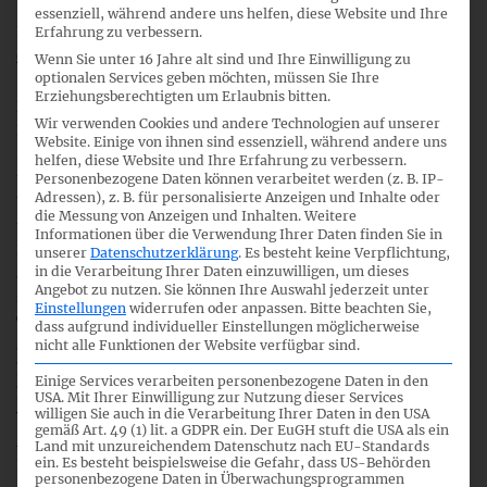
Task Force on Climate-related Financial Disclosures
(im
essenziell, während andere uns helfen, diese Website und Ihre
Folgenden TCFD), ihre
Empfehlungen veröffentlicht und
Erfahrung zu verbessern.
eine Konsultation
dazu gestartet.
Wenn Sie unter 16 Jahre alt sind und Ihre Einwilligung zu
optionalen Services geben möchten, müssen Sie Ihre
Erziehungsberechtigten um Erlaubnis bitten.
Das DRSC hat an dieser Konsultation in Form eines Online-
Wir verwenden Cookies und andere Technologien auf unserer
Fragebogens teilgenommen und flankierend dazu dem
Website. Einige von ihnen sind essenziell, während andere uns
Financial Stability Board
seine schriftliche Stellungnahme
helfen, diese Website und Ihre Erfahrung zu verbessern.
übermittelt. Im Grundsatz erkennt das DRSC an, dass sich
Personenbezogene Daten können verarbeitet werden (z. B. IP-
Adressen), z. B. für personalisierte Anzeigen und Inhalte oder
Unternehmen mit den Wechselwirkungen zwischen
die Messung von Anzeigen und Inhalten.
Weitere
unternehmerischem Handeln auf der einen Seite und den
Informationen über die Verwendung Ihrer Daten finden Sie in
Klimaveränderungen bzw. den Gegenmaßnahmen auf der
unserer
Datenschutzerklärung
.
Es besteht keine Verpflichtung,
in die Verarbeitung Ihrer Daten einzuwilligen, um dieses
anderen Seite auseinander setzen müssen. Allerdings
Angebot zu nutzen.
Sie können Ihre Auswahl jederzeit unter
stehen die vorgeschlagenen Angaben, die nach Ansicht der
Einstellungen
widerrufen oder anpassen.
Bitte beachten Sie,
TCFD sämtlich innerhalb der Finanzberichterstattung
dass aufgrund individueller Einstellungen möglicherweise
anzusiedeln sind, aufgrund ihrer Menge und Komplexität in
nicht alle Funktionen der Website verfügbar sind.
keinem ausgewogenen Kosten-Nutzen-Verhältnis. Darüber
Einige Services verarbeiten personenbezogene Daten in den
hinaus ist zu bezweifeln, ob durch Transparenzvorgaben
USA. Mit Ihrer Einwilligung zur Nutzung dieser Services
willigen Sie auch in die Verarbeitung Ihrer Daten in den USA
Verhaltensänderungen bei Unternehmen und anderen
gemäß Art. 49 (1) lit. a GDPR ein. Der EuGH stuft die USA als ein
Marktteilnehmern herbeigeführt werden können. Weitere
Land mit unzureichendem Datenschutz nach EU-Standards
ein. Es besteht beispielsweise die Gefahr, dass US-Behörden
Kritikpunkte des DRSC können der
Stellungnahme
personenbezogene Daten in Überwachungsprogrammen