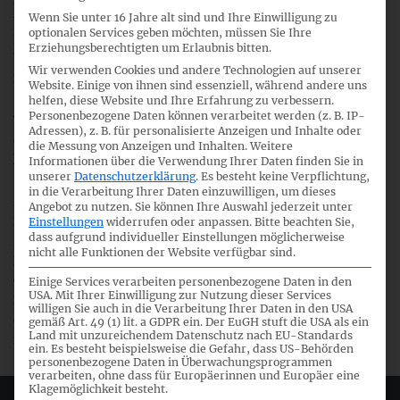
Darin machen wir deutlich, dass unser IFRS-Fachausschuss
Wenn Sie unter 16 Jahre alt sind und Ihre Einwilligung zu
mehrheitlich gar keinen Änderungsbedarf sieht, da die vom
optionalen Services geben möchten, müssen Sie Ihre
IASB und IFRS IC zugrundeliegende Auslegung der
Erziehungsberechtigten um Erlaubnis bitten.
betroffenen Regelung in IFRS 9.B4.1.11(b), insb. der
Wir verwenden Cookies und andere Technologien auf unserer
Bedeutung von „Kompensation“ nicht geteilt wird.
Website. Einige von ihnen sind essenziell, während andere uns
helfen, diese Website und Ihre Erfahrung zu verbessern.
Personenbezogene Daten können verarbeitet werden (z. B. IP-
Wir stellen fest, dass IASB und IFRS IC aber mehrheitlich zu
Adressen), z. B. für personalisierte Anzeigen und Inhalte oder
einer anderen Auffassung gelangten und angesichts ihrer
die Messung von Anzeigen und Inhalten.
Weitere
konkreten Auslegung Änderungsbedarf für IFRS 9 sehen.
Informationen über die Verwendung Ihrer Daten finden Sie in
unserer
Datenschutzerklärung
.
Es besteht keine Verpflichtung,
in die Verarbeitung Ihrer Daten einzuwilligen, um dieses
Daher stimmen wir dem IASB insoweit zu, als die zur
Angebot zu nutzen.
Sie können Ihre Auswahl jederzeit unter
Diskussion stehenden Instrumente mit beidseitigen
Einstellungen
widerrufen oder anpassen.
Bitte beachten Sie,
dass aufgrund individueller Einstellungen möglicherweise
Kündigungs- und Entschädigungsklauseln für eine
nicht alle Funktionen der Website verfügbar sind.
Bewertung at amortised cost (oder at Fair Value through
OCI) – vorbehaltlich des Geschäftsmodellkriteriums – in
Einige Services verarbeiten personenbezogene Daten in den
USA. Mit Ihrer Einwilligung zur Nutzung dieser Services
Betracht kommen sollten. Jedoch halten wir den Vorschlag
willigen Sie auch in die Verarbeitung Ihrer Daten in den USA
einer Ausnahmeregelung, die selektiv und ggf. willkürlich
gemäß Art. 49 (1) lit. a GDPR ein. Der EuGH stuft die USA als ein
Land mit unzureichendem Datenschutz nach EU-Standards
ist, für nicht vorzugswürdig.
ein. Es besteht beispielsweise die Gefahr, dass US-Behörden
personenbezogene Daten in Überwachungsprogrammen
verarbeiten, ohne dass für Europäerinnen und Europäer eine
Klagemöglichkeit besteht.