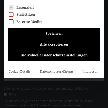
Deutsches Rechnungslegungs Standards Committee e.V.
Es folgt eine Liste der Service-Gruppen, für die eine Einwil
Essenziell
Statistiken
Joachimsthaler Str. 34
10719 Berlin
Externe Medien
+49 (0)30 20 64 12 - 0
Speichern
+49 (0)30 20 64 12 - 15
info@drsc.de
Alle akzeptieren
Individuelle Datenschutzeinstellungen
Folgen Sie dem DRSC
DRSC-Newsletter abonnieren
Cookie-Details
Datenschutzerklärung
Impressum
Bitte wählen Sie aus, wie Sie von uns hören möchten DRSC e.V.:
E-Mail
Sie können sich jederzeit abmelden, indem Sie auf den Link in der
Fußzeile unserer E-Mails klicken. Informationen zu unseren