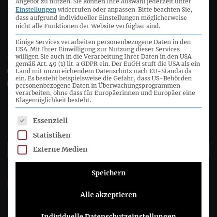
Deutsches Rechnungslegungs Standards Committee e.V.
Angebot zu nutzen.
Sie können Ihre Auswahl jederzeit unter
Einstellungen
widerrufen oder anpassen.
Bitte beachten Sie,
dass aufgrund individueller Einstellungen möglicherweise
Joachimsthaler Str. 34
nicht alle Funktionen der Website verfügbar sind.
10719 Berlin
Einige Services verarbeiten personenbezogene Daten in den
USA. Mit Ihrer Einwilligung zur Nutzung dieser Services
willigen Sie auch in die Verarbeitung Ihrer Daten in den USA
+49 (0)30 20 64 12 - 0
gemäß Art. 49 (1) lit. a GDPR ein. Der EuGH stuft die USA als ein
+49 (0)30 20 64 12 - 15
Land mit unzureichendem Datenschutz nach EU-Standards
ein. Es besteht beispielsweise die Gefahr, dass US-Behörden
info@drsc.de
personenbezogene Daten in Überwachungsprogrammen
verarbeiten, ohne dass für Europäerinnen und Europäer eine
Klagemöglichkeit besteht.
Folgen Sie dem DRSC
Es folgt eine Liste der Service-Gruppen, für die eine Einwil
Essenziell
DRSC-Newsletter abonnieren
Statistiken
Externe Medien
Bitte wählen Sie aus, wie Sie von uns hören möchten DRSC e.V.:
Speichern
E-Mail
Alle akzeptieren
Sie können sich jederzeit abmelden, indem Sie auf den Link in der
Fußzeile unserer E-Mails klicken. Informationen zu unseren
Datenschutzpraktiken finden Sie auf unserer Website.
Individuelle Datenschutzeinstellungen