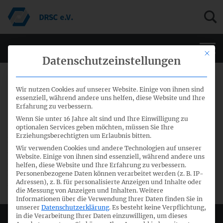
Men
Mit di
Datenschutzeinstellungen
11. Oktober 2016
Wir nutzen Cookies auf unserer Website. Einige von ihnen sind
essenziell, während andere uns helfen, diese Website und Ihre
Erfahrung zu verbessern.
DRSC-Quartalsbericht Q3/2016
Wenn Sie unter 16 Jahre alt sind und Ihre Einwilligung zu
optionalen Services geben möchten, müssen Sie Ihre
Erziehungsberechtigten um Erlaubnis bitten.
Der Bericht des DRSC zum 3. Quartal 2016, der in
Wir verwenden Cookies und andere Technologien auf unserer
strukturierter Form über aktuelle Aktivitäten des
Website. Einige von ihnen sind essenziell, während andere uns
IASB/IFRIC, anderer Organisationen wie insbesondere
helfen, diese Website und Ihre Erfahrung zu verbessern.
EFRAG sowie des DRSC und seiner Fachgremien informiert,
Personenbezogene Daten können verarbeitet werden (z. B. IP-
Adressen), z. B. für personalisierte Anzeigen und Inhalte oder
steht zum
download
bereit.
die Messung von Anzeigen und Inhalten.
Weitere
Informationen über die Verwendung Ihrer Daten finden Sie in
unserer
Datenschutzerklärung
.
Es besteht keine Verpflichtung,
in die Verarbeitung Ihrer Daten einzuwilligen, um dieses