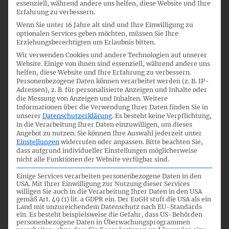
essenziell, während andere uns helfen, diese Website und Ihre
Methoden zur bilanziellen Abbildung renditegebundener
Erfahrung zu verbessern.
Pensionszusagen mit Mindestgarantie.
Wenn Sie unter 16 Jahre alt sind und Ihre Einwilligung zu
optionalen Services geben möchten, müssen Sie Ihre
Unter der Prämisse, dass keine grundlegende Überarbeitung
Erziehungsberechtigten um Erlaubnis bitten.
von IAS 19 angestrebt wird, spricht sich das DRSC für den
Wir verwenden Cookies und andere Technologien auf unserer
Capped Asset Return approach
aus und lehnt den
Fair
Website. Einige von ihnen sind essenziell, während andere uns
helfen, diese Website und Ihre Erfahrung zu verbessern.
Value-based approach
wie auch den
Fulfilment Value
Personenbezogene Daten können verarbeitet werden (z. B. IP-
approach
ab.
Adressen), z. B. für personalisierte Anzeigen und Inhalte oder
die Messung von Anzeigen und Inhalten.
Weitere
Informationen über die Verwendung Ihrer Daten finden Sie in
Darüber hinaus schlägt das DRSC eine Weiterentwicklung
unserer
Datenschutzerklärung
.
Es besteht keine Verpflichtung,
des
Capped Asset Return approach
hin zu einem
Fixed Asset
in die Verarbeitung Ihrer Daten einzuwilligen, um dieses
Return approach
vor. Die Eignung einer am IAS 19-Modell
Angebot zu nutzen.
Sie können Ihre Auswahl jederzeit unter
Einstellungen
widerrufen oder anpassen.
Bitte beachten Sie,
anknüpfenden alternativen Bilanzierungsweise für
dass aufgrund individueller Einstellungen möglicherweise
sämtliche hybride Pensionspläne bewertet das DRSC
nicht alle Funktionen der Website verfügbar sind.
kritisch. Eine weitere fallweise Betrachtung und
Einige Services verarbeiten personenbezogene Daten in den
Behandlung dieser Pläne lehnt das DRSC ab.
USA. Mit Ihrer Einwilligung zur Nutzung dieser Services
willigen Sie auch in die Verarbeitung Ihrer Daten in den USA
gemäß Art. 49 (1) lit. a GDPR ein. Der EuGH stuft die USA als ein
In seiner Stellungnahme betont das DRSC, dass die
Land mit unzureichendem Datenschutz nach EU-Standards
Entwicklung einer konsistenten Lösung eine grundlegende
ein. Es besteht beispielsweise die Gefahr, dass US-Behörden
personenbezogene Daten in Überwachungsprogrammen
Überarbeitung von IAS 19 voraussetzt.