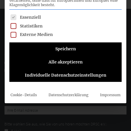
verarbeiten, ohne dass für Europäerinnen und Europäer eine
Klagemöglichkeit besteht.
Es folgt eine Liste der Service-Gruppen, für die eine Einwil
Essenziell
Deutsches Rechnungslegungs Standards Committee e.V.
Statistiken
Externe Medien
Joachimsthaler Str. 34
10719 Berlin
Speichern
+49 (0)30 20 64 12 - 0
Alle akzeptieren
+49 (0)30 20 64 12 - 15
info@drsc.de
Individuelle Datenschutzeinstellungen
Folgen Sie dem DRSC
Cookie-Details
Datenschutzerklärung
Impressum
DRSC-Newsletter abonnieren
Bitte wählen Sie aus, wie Sie von uns hören möchten DRSC e.V.:
E-Mail