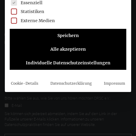
Es folgt eine Liste der Service-Gruppen, für die eine Einwil
Essenziell
Joachimsthaler Str. 34
Statistiken
10719 Berlin
Externe Medien
+49 (0)30 20 64 12 - 0
+49 (0)30 20 64 12 - 15
Speichern
info@drsc.de
Alle akzeptieren
Folgen Sie dem DRSC
Individuelle Datenschutzeinstellungen
DRSC-Newsletter abonnieren
Cookie-Details
Datenschutzerklärung
Impressum
Bitte wählen Sie aus, wie Sie von uns hören möchten DRSC e.V.:
E-Mail
Sie können sich jederzeit abmelden, indem Sie auf den Link in der
Fußzeile unserer E-Mails klicken. Informationen zu unseren
Datenschutzpraktiken finden Sie auf unserer Website.