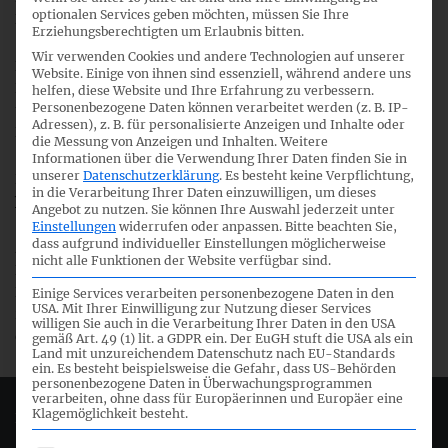
optionalen Services geben möchten, müssen Sie Ihre
Definition der Verhältnismäßigkeit intensiv diskutiert.
Erziehungsberechtigten um Erlaubnis bitten.
Wir verwenden Cookies und andere Technologien auf unserer
Das DRSC erhielt zahlreiche wertvolle Anregungen und
Website. Einige von ihnen sind essenziell, während andere uns
Hinweise für die Fertigstellung des Änderungsstandards
helfen, diese Website und Ihre Erfahrung zu verbessern.
Personenbezogene Daten können verarbeitet werden (z. B. IP-
und bedankt sich herzlich bei allen Teilnehmern für die
Adressen), z. B. für personalisierte Anzeigen und Inhalte oder
Diskussionsbeiträge.
die Messung von Anzeigen und Inhalten.
Weitere
Informationen über die Verwendung Ihrer Daten finden Sie in
unserer
Datenschutzerklärung
.
Es besteht keine Verpflichtung,
Hier können der
Ergebnisbericht
sowie die
in die Verarbeitung Ihrer Daten einzuwilligen, um dieses
Veranstaltungsunterlage
abgerufen werden.
Angebot zu nutzen.
Sie können Ihre Auswahl jederzeit unter
Einstellungen
widerrufen oder anpassen.
Bitte beachten Sie,
dass aufgrund individueller Einstellungen möglicherweise
Zu einem ähnlich gelagerten Thema (IASB
nicht alle Funktionen der Website verfügbar sind.
Diskussionspapier „Angabeprinzipien“) veranstaltet das
DRSC – ebenfalls in Frankfurt/Main – am 11. September
Einige Services verarbeiten personenbezogene Daten in den
USA. Mit Ihrer Einwilligung zur Nutzung dieser Services
2017 ein weiteres öffentliches Diskussionsforum. Details
willigen Sie auch in die Verarbeitung Ihrer Daten in den USA
dazu finden Sie
hier
.
gemäß Art. 49 (1) lit. a GDPR ein. Der EuGH stuft die USA als ein
Land mit unzureichendem Datenschutz nach EU-Standards
ein. Es besteht beispielsweise die Gefahr, dass US-Behörden
personenbezogene Daten in Überwachungsprogrammen
verarbeiten, ohne dass für Europäerinnen und Europäer eine
Klagemöglichkeit besteht.
Deutsches Rechnungslegungs Standards Committee e.V.