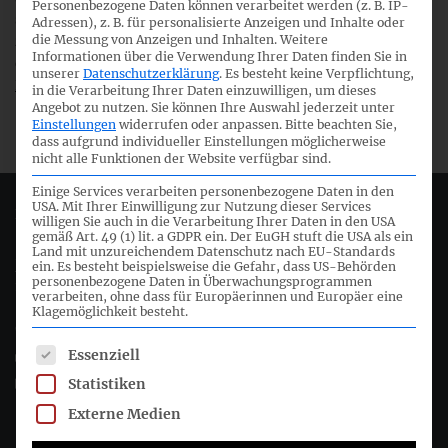
Personenbezogene Daten können verarbeitet werden (z. B. IP-
sowie die bisherigen Übergangserleichterungen weiterhin
Adressen), z. B. für personalisierte Anzeigen und Inhalte oder
zulässig bleiben. Zugleich wurde auch eine Stellungnahme
die Messung von Anzeigen und Inhalten.
Weitere
Informationen über die Verwendung Ihrer Daten finden Sie in
des DRSC an EFRAG übermittelt. (Stellungnahme
an
unserer
Datenschutzerklärung
.
Es besteht keine Verpflichtung,
IASB
/
an EFRAG
)
in die Verarbeitung Ihrer Daten einzuwilligen, um dieses
Angebot zu nutzen.
Sie können Ihre Auswahl jederzeit unter
Einstellungen
widerrufen oder anpassen.
Bitte beachten Sie,
dass aufgrund individueller Einstellungen möglicherweise
nicht alle Funktionen der Website verfügbar sind.
Einige Services verarbeiten personenbezogene Daten in den
USA. Mit Ihrer Einwilligung zur Nutzung dieser Services
Deutsches Rechnungslegungs Standards Committee e.V.
willigen Sie auch in die Verarbeitung Ihrer Daten in den USA
gemäß Art. 49 (1) lit. a GDPR ein. Der EuGH stuft die USA als ein
Land mit unzureichendem Datenschutz nach EU-Standards
Joachimsthaler Str. 34
ein. Es besteht beispielsweise die Gefahr, dass US-Behörden
personenbezogene Daten in Überwachungsprogrammen
10719 Berlin
verarbeiten, ohne dass für Europäerinnen und Europäer eine
Klagemöglichkeit besteht.
+49 (0)30 20 64 12 - 0
Es folgt eine Liste der Service-Gruppen, für die eine Einwil
Essenziell
+49 (0)30 20 64 12 - 15
info@drsc.de
Statistiken
Externe Medien
Folgen Sie dem DRSC