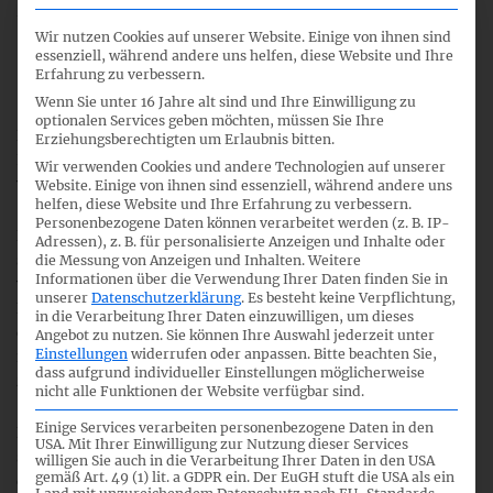
Proposed Targeted Amendments to the IFRS Foundation
Constitution to Accommodate an International
Wir nutzen Cookies auf unserer Website. Einige von ihnen sind
essenziell, während andere uns helfen, diese Website und Ihre
Sustainability Standards Board to Set IFRS Sustainability
Erfahrung zu verbessern.
Standards
.
Wenn Sie unter 16 Jahre alt sind und Ihre Einwilligung zu
optionalen Services geben möchten, müssen Sie Ihre
Der Entwurf dient der geplanten Einrichtung eines
Erziehungsberechtigten um Erlaubnis bitten.
International Sustainability Standards Board (ISSB),
Wir verwenden Cookies und andere Technologien auf unserer
welches Nachhaltigkeitsstandards entwickeln soll.
Website. Einige von ihnen sind essenziell, während andere uns
helfen, diese Website und Ihre Erfahrung zu verbessern.
Personenbezogene Daten können verarbeitet werden (z. B. IP-
Das DRSC unterstützt die Initiative der IFRS-Stiftung und
Adressen), z. B. für personalisierte Anzeigen und Inhalte oder
stimmt den vorgeschlagenen Satzungsänderungen
die Messung von Anzeigen und Inhalten.
Weitere
Informationen über die Verwendung Ihrer Daten finden Sie in
weitgehend zu, da die Nachhaltigkeitsberichterstattung an
unserer
Datenschutzerklärung
.
Es besteht keine Verpflichtung,
Bedeutung gewinnt und die IFRS-Stiftung nachweislich in
in die Verarbeitung Ihrer Daten einzuwilligen, um dieses
der Lage ist, qualitativ hochwertige Berichtsstandards
Angebot zu nutzen.
Sie können Ihre Auswahl jederzeit unter
Einstellungen
widerrufen oder anpassen.
Bitte beachten Sie,
innerhalb eines unabhängigen und ordentlichen Verfahrens
dass aufgrund individueller Einstellungen möglicherweise
zu entwickeln.
nicht alle Funktionen der Website verfügbar sind.
Einige Services verarbeiten personenbezogene Daten in den
Bei der Entwicklung von Nachhaltigkeitsstandards setzt
USA. Mit Ihrer Einwilligung zur Nutzung dieser Services
sich das DRSC für einen „global baseline approach“ ein, um
willigen Sie auch in die Verarbeitung Ihrer Daten in den USA
gemäß Art. 49 (1) lit. a GDPR ein. Der EuGH stuft die USA als ein
die Konnektivität künftiger IFRS-Nachhaltigkeitsstandards