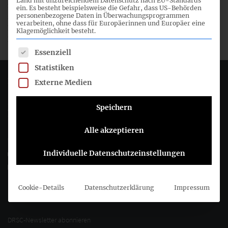
Land mit unzureichendem Datenschutz nach EU-Standards
mit anderen (inter-)nationalen Nachhaltigkeitsstandards
ein. Es besteht beispielsweise die Gefahr, dass US-Behörden
personenbezogene Daten in Überwachungsprogrammen
sicherzustellen. Dies ist insb. im Hinblick auf die aktuelle
verarbeiten, ohne dass für Europäerinnen und Europäer eine
Entwicklung von EU-Nachhaltigkeitsstandards unter
Klagemöglichkeit besteht.
EFRAG von Bedeutung.
Es folgt eine Liste der Service-Gruppen, für die eine Einwil
Essenziell
Statistiken
Deutsches Rechnungslegungs Standards Committee e.V.
Externe Medien
Joachimsthaler Str. 34
Speichern
10719 Berlin
Alle akzeptieren
+49 (0)30 20 64 12 - 0
Individuelle Datenschutzeinstellungen
+49 (0)30 20 64 12 - 15
info@drsc.de
Cookie-Details
Datenschutzerklärung
Impressum
Folgen Sie dem DRSC
DRSC-Newsletter abonnieren