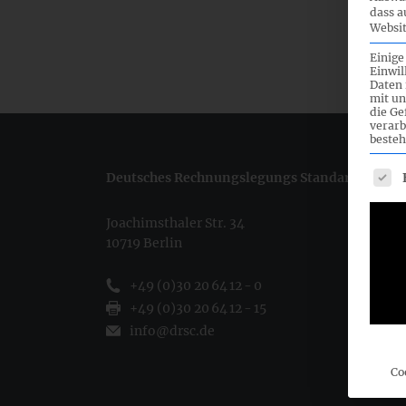
dass a
Websit
Einige
Einwil
Daten 
mit un
die G
verarb
besteh
Es fo
Deutsches Rechnungslegungs Standards Commi
Joachimsthaler Str. 34
10719 Berlin
+49 (0)30 20 64 12 - 0
+49 (0)30 20 64 12 - 15
info@drsc.de
Co