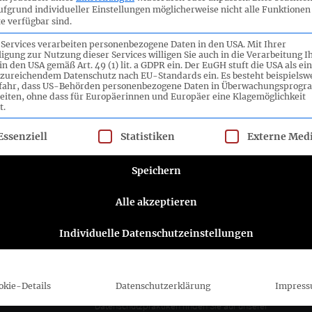
ufgrund individueller Einstellungen möglicherweise nicht alle Funktionen
e verfügbar sind.
 Services verarbeiten personenbezogene Daten in den USA. Mit Ihrer
ligung zur Nutzung dieser Services willigen Sie auch in die Verarbeitung I
in den USA gemäß Art. 49 (1) lit. a GDPR ein. Der EuGH stuft die USA als ei
zureichendem Datenschutz nach EU-Standards ein. Es besteht beispielsw
efahr, dass US-Behörden personenbezogene Daten in Überwachungsprog
eiten, ohne dass für Europäerinnen und Europäer eine Klagemöglichkeit
t.
lgt eine Liste der Service-Gruppen, für die eine Einwilligung ert
ttee e.V.
Folgen Sie dem DRSC
Essenziell
Statistiken
Externe Med
DRSC-Newsletter abonnieren
Speichern
Alle akzeptieren
Bitte wählen Sie aus, wie Sie von uns hören
möchten DRSC e.V.:
Individuelle Datenschutzeinstellungen
E-Mail
Sie können sich jederzeit abmelden, indem Sie
auf den Link in der Fußzeile unserer E-Mails
okie-Details
Datenschutzerklärung
Impres
klicken. Informationen zu unseren
Datenschutzpraktiken finden Sie auf unserer