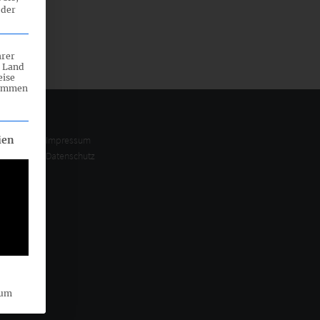
 der
hrer
n Land
eise
rammen
eilt werden kann. Die erste Service-Gruppe ist essenziell und ka
Impressum
ien
Datenschutz
sum