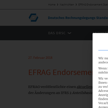
Home
Nachrichten
EFRAG Endorsement Stat
DAS DRSC
AKTIVIT
27. Februar 2018
Wir nu
andere
Wenn S
EFRAG Endorsement St
möchte
Wir ve
ihnen 
EFRAG veröffentlichte einen
aktuellen Bericht
z
zu ver
Adress
der Änderungen an IFRS 2
Anteilsbasierte Verg
Anzeig
finden
Verarb
Auswah