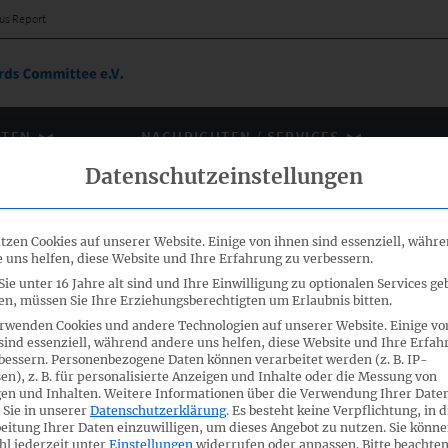
us Report
ÄTEN
NACHRICHTEN / SERVICES
Datenschutzeinstellungen
tzen Cookies auf unserer Website. Einige von ihnen sind essenziell, währ
 uns helfen, diese Website und Ihre Erfahrung zu verbessern.
ie unter 16 Jahre alt sind und Ihre Einwilligung zu optionalen Services ge
atus Report
n, müssen Sie Ihre Erziehungsberechtigten um Erlaubnis bitten.
rwenden Cookies und andere Technologien auf unserer Website. Einige vo
sind essenziell, während andere uns helfen, diese Website und Ihre Erfah
um Status des Übernahmeprozesses, der die Übernahme
bessern.
Personenbezogene Daten können verarbeitet werden (z. B. IP-
en), z. B. für personalisierte Anzeigen und Inhalte oder die Messung von
abbildet. (
wir berichteten
)
ütung
in europäisches Recht
en und Inhalten.
Weitere Informationen über die Verwendung Ihrer Date
 Sie in unserer
Datenschutzerklärung
.
Es besteht keine Verpflichtung, in d
eitung Ihrer Daten einzuwilligen, um dieses Angebot zu nutzen.
Sie könne
l jederzeit unter
Einstellungen
widerrufen oder anpassen.
Bitte beachten