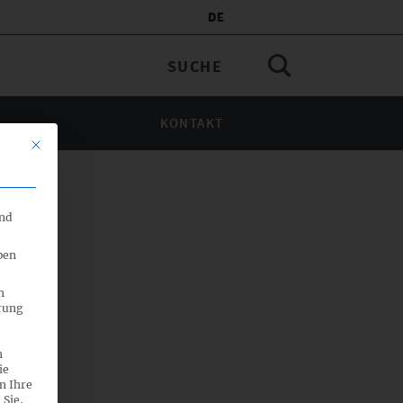
DE
KONTAKT
Mit diesem Button wird der Dialog geschlossen. Seine Funktionalität 
end
ben
n
rung
n
ie
n Ihre
 Sie,