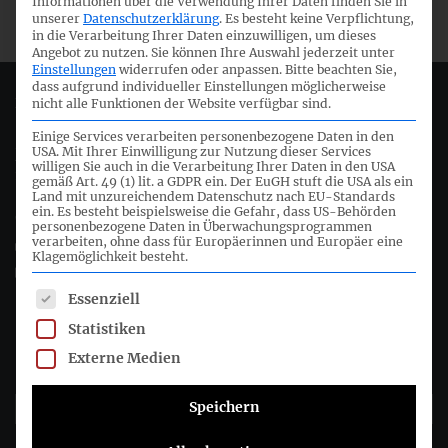
Informationen über die Verwendung Ihrer Daten finden Sie in
unserer
Datenschutzerklärung
.
Es besteht keine Verpflichtung,
in die Verarbeitung Ihrer Daten einzuwilligen, um dieses
Angebot zu nutzen.
Sie können Ihre Auswahl jederzeit unter
Einstellungen
widerrufen oder anpassen.
Bitte beachten Sie,
dass aufgrund individueller Einstellungen möglicherweise
Deutsches Rechnungslegungs Standards Committee e.V.
nicht alle Funktionen der Website verfügbar sind.
Einige Services verarbeiten personenbezogene Daten in den
USA. Mit Ihrer Einwilligung zur Nutzung dieser Services
Joachimsthaler Str. 34
willigen Sie auch in die Verarbeitung Ihrer Daten in den USA
10719 Berlin
gemäß Art. 49 (1) lit. a GDPR ein. Der EuGH stuft die USA als ein
Land mit unzureichendem Datenschutz nach EU-Standards
ein. Es besteht beispielsweise die Gefahr, dass US-Behörden
+49 (0)30 20 64 12 - 0
personenbezogene Daten in Überwachungsprogrammen
verarbeiten, ohne dass für Europäerinnen und Europäer eine
+49 (0)30 20 64 12 - 15
Klagemöglichkeit besteht.
info@drsc.de
Es folgt eine Liste der Service-Gruppen, für die eine Einwil
Essenziell
Folgen Sie dem DRSC
Statistiken
Externe Medien
DRSC-Newsletter abonnieren
Speichern