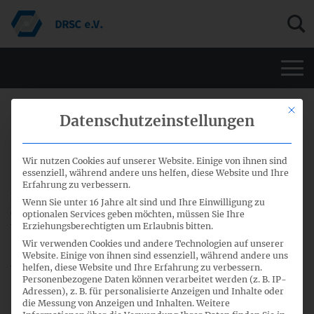
Men
Mit di
16. August 2018
Datenschutzeinstellungen
EFRAG Endorsement Status Report
Wir nutzen Cookies auf unserer Website. Einige von ihnen sind
essenziell, während andere uns helfen, diese Website und Ihre
Erfahrung zu verbessern.
EFRAG veröffentlichte einen
aktuellen Bericht
zum Status
Wenn Sie unter 16 Jahre alt sind und Ihre Einwilligung zu
des Übernahmeprozesses, der die ARC-Zustimmung zur
optionalen Services geben möchten, müssen Sie Ihre
Erziehungsberechtigten um Erlaubnis bitten.
Übernahme von IFRIC 23
Uncertainty over Income Tax
Annual Improvements to IFRS Standards 2015-
Wir verwenden Cookies und andere Technologien auf unserer
Treatment
s und
Website. Einige von ihnen sind essenziell, während andere uns
2017
abbildet.
helfen, diese Website und Ihre Erfahrung zu verbessern.
Personenbezogene Daten können verarbeitet werden (z. B. IP-
Adressen), z. B. für personalisierte Anzeigen und Inhalte oder
die Messung von Anzeigen und Inhalten.
Weitere