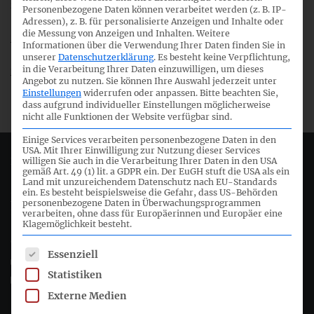
zum Download bereit.
Personenbezogene Daten können verarbeitet werden (z. B. IP-
Adressen), z. B. für personalisierte Anzeigen und Inhalte oder
die Messung von Anzeigen und Inhalten.
Weitere
25. Sitzung des Gemeinsamen Fachausschusses
Informationen über die Verwendung Ihrer Daten finden Sie in
unserer
Datenschutzerklärung
.
Es besteht keine Verpflichtung,
in die Verarbeitung Ihrer Daten einzuwilligen, um dieses
107. Sitzung des IFRS-Fachausschusses
Angebot zu nutzen.
Sie können Ihre Auswahl jederzeit unter
Einstellungen
widerrufen oder anpassen.
Bitte beachten Sie,
dass aufgrund individueller Einstellungen möglicherweise
nicht alle Funktionen der Website verfügbar sind.
Einige Services verarbeiten personenbezogene Daten in den
USA. Mit Ihrer Einwilligung zur Nutzung dieser Services
Deutsches Rechnungslegungs Standards Committee e.V.
willigen Sie auch in die Verarbeitung Ihrer Daten in den USA
gemäß Art. 49 (1) lit. a GDPR ein. Der EuGH stuft die USA als ein
Land mit unzureichendem Datenschutz nach EU-Standards
ein. Es besteht beispielsweise die Gefahr, dass US-Behörden
Joachimsthaler Str. 34
personenbezogene Daten in Überwachungsprogrammen
10719 Berlin
verarbeiten, ohne dass für Europäerinnen und Europäer eine
Klagemöglichkeit besteht.
+49 (0)30 20 64 12 - 0
Es folgt eine Liste der Service-Gruppen, für die eine Einwil
Essenziell
+49 (0)30 20 64 12 - 15
Statistiken
info@drsc.de
Externe Medien