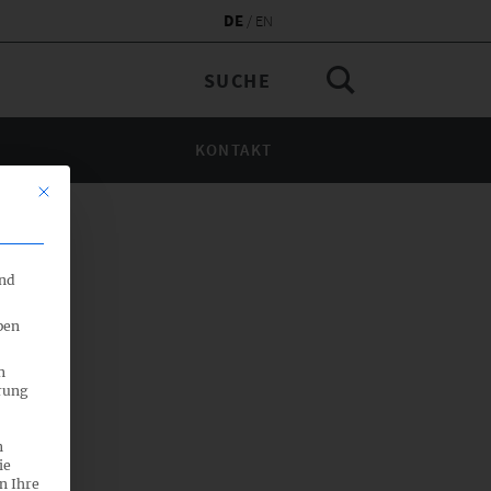
DE
EN
KONTAKT
Mit diesem Button wird der Dialog geschlossen. Seine Funktionalität 
end
ben
n
rung
n
ie
n Ihre