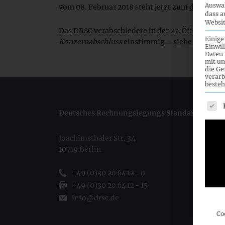
Auswah
vom 08. Februar 2018 steht jetzt zum
download
dass a
Websit
Das DRSC verabschiedete in der 27. Öffentliche
Einige
Konzernabschluss
einstimmig –
siehe auch
Einwil
Daten 
mit un
die G
verarb
besteh
Es fo
Deutsches Rechnungslegungs Standards Commi
Joachimsthaler Str. 34
10719 Berlin
+49 (0)30 20 64 12 - 0
+49 (0)30 20 64 12 - 15
info@drsc.de
Co