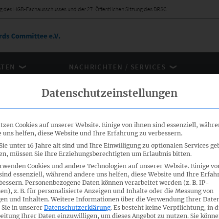
ng des HGB-Fachausschusses und der 27. Öffentlichen Sitzung des DRSC
ÄTEN
NACHRICHTEN / SERVICES
Datenschutzeinstellungen
tzen Cookies auf unserer Website. Einige von ihnen sind essenziell, währ
 uns helfen, diese Website und Ihre Erfahrung zu verbessern.
zung des HGB-
ie unter 16 Jahre alt sind und Ihre Einwilligung zu optionalen Services ge
n, müssen Sie Ihre Erziehungsberechtigten um Erlaubnis bitten.
er 27.
rwenden Cookies und andere Technologien auf unserer Website. Einige vo
sind essenziell, während andere uns helfen, diese Website und Ihre Erfah
es DRSC
bessern.
Personenbezogene Daten können verarbeitet werden (z. B. IP-
en), z. B. für personalisierte Anzeigen und Inhalte oder die Messung von
en und Inhalten.
Weitere Informationen über die Verwendung Ihrer Date
 Sie in unserer
Datenschutzerklärung
.
Es besteht keine Verpflichtung, in d
achausschusses und der 27. Öffentlichen Sitzung des DRSC
eitung Ihrer Daten einzuwilligen, um dieses Angebot zu nutzen.
Sie könne