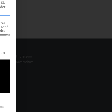
 Sie,
 der
hrer
n Land
eise
rammen
eilt werden kann. Die erste Service-Gruppe ist essenziell und ka
ien
Impressum
Datenschutz
sum