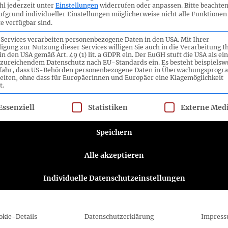
l jederzeit unter
Einstellungen
widerrufen oder anpassen.
Bitte beachten
bereit.
ufgrund individueller Einstellungen möglicherweise nicht alle Funktionen
e verfügbar sind.
n Sitzung den DRS 25
Währungsabrechnung im
 Services verarbeiten personenbezogene Daten in den USA. Mit Ihrer
ligung zur Nutzung dieser Services willigen Sie auch in die Verarbeitung I
in den USA gemäß Art. 49 (1) lit. a GDPR ein. Der EuGH stuft die USA als ei
zureichendem Datenschutz nach EU-Standards ein. Es besteht beispielsw
efahr, dass US-Behörden personenbezogene Daten in Überwachungsprog
eiten, ohne dass für Europäerinnen und Europäer eine Klagemöglichkeit
t.
lgt eine Liste der Service-Gruppen, für die eine Einwilligung ert
Essenziell
Statistiken
Externe Med
ttee e.V.
Folgen Sie dem DRSC
Speichern
DRSC-Newsletter abonnieren
Alle akzeptieren
Bitte wählen Sie aus, wie Sie von uns hören
Individuelle Datenschutzeinstellungen
möchten DRSC e.V.:
E-Mail
Sie können sich jederzeit abmelden, indem Sie
okie-Details
Datenschutzerklärung
Impres
auf den Link in der Fußzeile unserer E-Mails