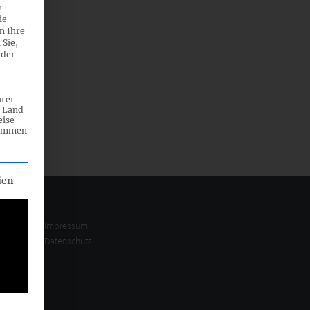
n
ie
n Ihre
 Sie,
 der
hrer
n Land
eise
rammen
eilt werden kann. Die erste Service-Gruppe ist essenziell und ka
ien
Impressum
Datenschutz