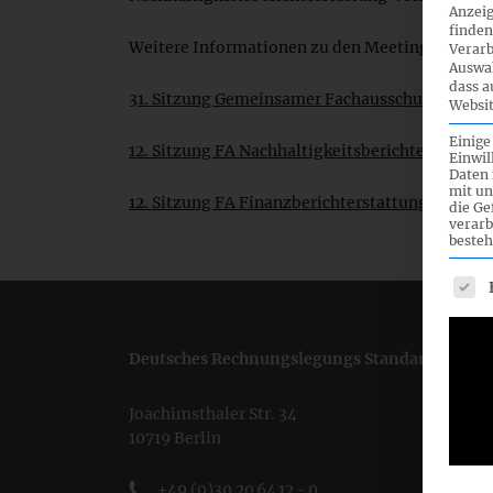
Anzeig
finden
Weitere Informationen zu den Meetings finden S
Verarb
Auswah
dass a
31. Sitzung Gemeinsamer Fachausschuss
Websit
Einige
12. Sitzung FA Nachhaltigkeitsberichterstattun
Einwil
Daten 
mit un
12. Sitzung FA Finanzberichterstattung
die G
verarb
besteh
Es fo
Deutsches Rechnungslegungs Standards Commi
Joachimsthaler Str. 34
10719 Berlin
+49 (0)30 20 64 12 - 0