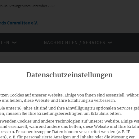
schuss-Sitzungen vom Dezember 2022
ÄTEN
NACHRICHTEN / SERVICES
Datenschutzeinstellungen
sschuss-
tzen Cookies auf unserer Website. Einige von ihnen sind essenziell, währ
 uns helfen, diese Website und Ihre Erfahrung zu verbessern.
er 2022
ie unter 16 Jahre alt sind und Ihre Einwilligung zu optionalen Services ge
n, müssen Sie Ihre Erziehungsberechtigten um Erlaubnis bitten.
rwenden Cookies und andere Technologien auf unserer Website. Einige vo
samen Fachausschusses, der 12. Sitzung des
sind essenziell, während andere uns helfen, diese Website und Ihre Erfah
er 12. Sitzung des Fachausschusses
bessern.
Personenbezogene Daten können verarbeitet werden (z. B. IP-
en), z. B. für personalisierte Anzeigen und Inhalte oder die Messung von
13. Dezember 2022 steht zum Download bereit.