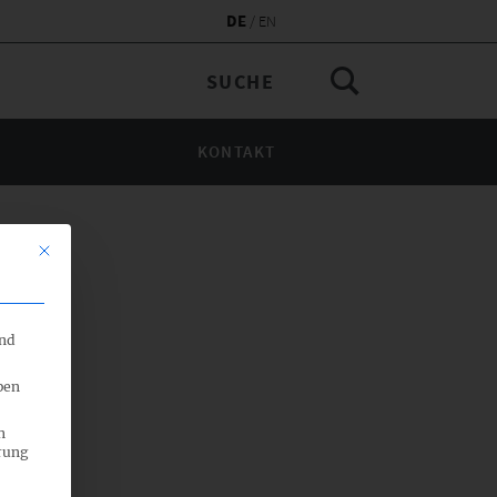
DE
EN
KONTAKT
Mit diesem Button wird der Dialog geschlossen. Seine Funktionalität 
end
ben
n
rung