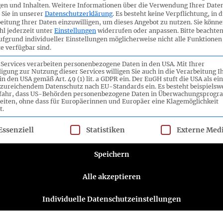
en und Inhalten.
Weitere Informationen über die Verwendung Ihrer Date
 Sie in unserer
Datenschutzerklärung
.
Es besteht keine Verpflichtung, in d
ie hier:
eitung Ihrer Daten einzuwilligen, um dieses Angebot zu nutzen.
Sie könne
l jederzeit unter
Einstellungen
widerrufen oder anpassen.
Bitte beachten
ufgrund individueller Einstellungen möglicherweise nicht alle Funktionen
e verfügbar sind.
 Services verarbeiten personenbezogene Daten in den USA. Mit Ihrer
g
ligung zur Nutzung dieser Services willigen Sie auch in die Verarbeitung I
in den USA gemäß Art. 49 (1) lit. a GDPR ein. Der EuGH stuft die USA als ei
zureichendem Datenschutz nach EU-Standards ein. Es besteht beispielsw
efahr, dass US-Behörden personenbezogene Daten in Überwachungsprog
eiten, ohne dass für Europäerinnen und Europäer eine Klagemöglichkeit
t.
lgt eine Liste der Service-Gruppen, für die eine Einwilligung ert
Essenziell
Statistiken
Externe Med
Speichern
ttee e.V.
Folgen Sie dem DRSC
Alle akzeptieren
DRSC-Newsletter abonnieren
Individuelle Datenschutzeinstellungen
Bitte wählen Sie aus, wie Sie von uns hören