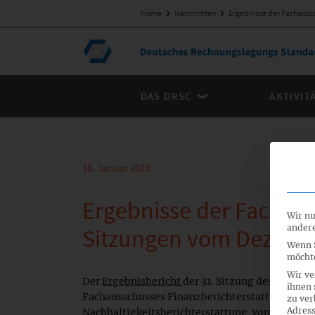
Home
Nachrichten
Ergebnisse der Fachaus
DAS DRSC
AKTIVIT
16. Januar 2023
Ergebnisse der Fachau
Wir nu
andere
Sitzungen vom Dezemb
Wenn S
möchte
Wir ve
Der
Ergebnisbericht
der 31. Sitzung des Gemein
ihnen 
Fachausschusses Finanzberichterstattung und d
zu ver
Adress
Nachhaltigkeitsberichterstattung vom 12. und 