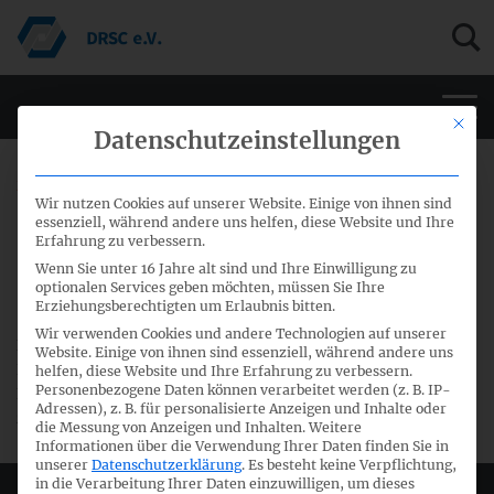
Men
Mit di
Datenschutzeinstellungen
27. Oktober 2016
Wir nutzen Cookies auf unserer Website. Einige von ihnen sind
essenziell, während andere uns helfen, diese Website und Ihre
Ergebnisse der Fachausschuss-
Erfahrung zu verbessern.
Wenn Sie unter 16 Jahre alt sind und Ihre Einwilligung zu
Sitzungen vom Oktober 2016
optionalen Services geben möchten, müssen Sie Ihre
Erziehungsberechtigten um Erlaubnis bitten.
Wir verwenden Cookies und andere Technologien auf unserer
Der
Ergebnisbericht
der 9. Gemeinsamen Sitzung IFRS- und
Website. Einige von ihnen sind essenziell, während andere uns
HGB-Fachausschuss, der 53. Sitzung des IFRS-
helfen, diese Website und Ihre Erfahrung zu verbessern.
Personenbezogene Daten können verarbeitet werden (z. B. IP-
Fachausschusses vom 10. und 11. Oktober 2016 steht jetzt
Adressen), z. B. für personalisierte Anzeigen und Inhalte oder
zum download bereit.
die Messung von Anzeigen und Inhalten.
Weitere
Informationen über die Verwendung Ihrer Daten finden Sie in
unserer
Datenschutzerklärung
.
Es besteht keine Verpflichtung,
in die Verarbeitung Ihrer Daten einzuwilligen, um dieses