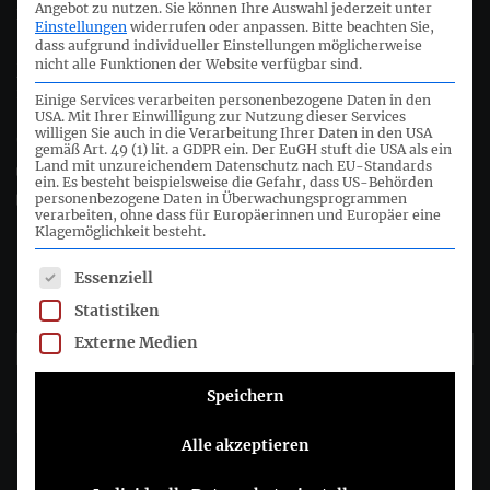
Angebot zu nutzen.
Sie können Ihre Auswahl jederzeit unter
Deutsches Rechnungslegungs Standards Committee e.V.
Einstellungen
widerrufen oder anpassen.
Bitte beachten Sie,
dass aufgrund individueller Einstellungen möglicherweise
nicht alle Funktionen der Website verfügbar sind.
Joachimsthaler Str. 34
10719 Berlin
Einige Services verarbeiten personenbezogene Daten in den
USA. Mit Ihrer Einwilligung zur Nutzung dieser Services
willigen Sie auch in die Verarbeitung Ihrer Daten in den USA
+49 (0)30 20 64 12 - 0
gemäß Art. 49 (1) lit. a GDPR ein. Der EuGH stuft die USA als ein
Land mit unzureichendem Datenschutz nach EU-Standards
+49 (0)30 20 64 12 - 15
ein. Es besteht beispielsweise die Gefahr, dass US-Behörden
info@drsc.de
personenbezogene Daten in Überwachungsprogrammen
verarbeiten, ohne dass für Europäerinnen und Europäer eine
Klagemöglichkeit besteht.
Folgen Sie dem DRSC
Es folgt eine Liste der Service-Gruppen, für die eine Einwil
Essenziell
Statistiken
DRSC-Newsletter abonnieren
Externe Medien
Speichern
Bitte wählen Sie aus, wie Sie von uns hören möchten DRSC e.V.:
E-Mail
Alle akzeptieren
Sie können sich jederzeit abmelden, indem Sie auf den Link in der
Fußzeile unserer E-Mails klicken. Informationen zu unseren