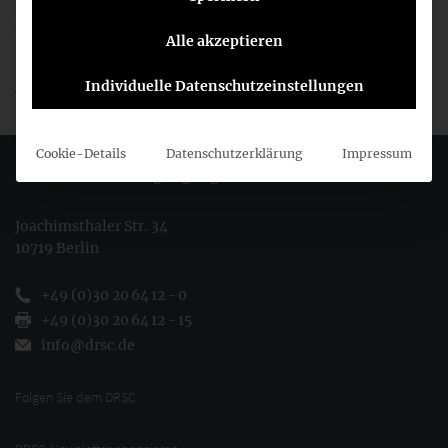
Die KOM wird im Anschluss die EU-Institutionen und die
Alle akzeptieren
EU-Mitgliedstaaten zu den ESRS-Entwürfen konsultieren,
bevor diese im Juni 2023 als delegierte Rechtsakte
Individuelle Datenschutzeinstellungen
verabschiedet werden sollen.
Cookie-Details
Datenschutzerklärung
Impressum
Deutsches Rechnungslegungs Standards Committee e.V.
Joachimsthaler Str. 34
10719 Berlin
+49 (0)30 20 64 12 - 0
+49 (0)30 20 64 12 - 15
info@drsc.de
Folgen Sie dem DRSC