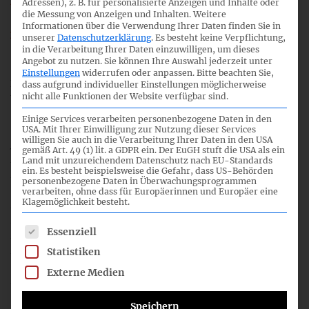
Größere Bedeutung der Wesentlichkeitsbestimmung
Adressen), z. B. für personalisierte Anzeigen und Inhalte oder
die Messung von Anzeigen und Inhalten.
Weitere
durch Unternehmen
Informationen über die Verwendung Ihrer Daten finden Sie in
Reduktion der Berichtspflichten und somit des
unserer
Datenschutzerklärung
.
Es besteht keine Verpflichtung,
in die Verarbeitung Ihrer Daten einzuwilligen, um dieses
Erfüllungsaufwands der Unternehmen
Angebot zu nutzen.
Sie können Ihre Auswahl jederzeit unter
Einstellungen
widerrufen oder anpassen.
Bitte beachten Sie,
DRSC-Präsident Georg Lanfermann kommentierte die
dass aufgrund individueller Einstellungen möglicherweise
nicht alle Funktionen der Website verfügbar sind.
Übermittlung der ESRS-Entwürfe an die KOM wie folgt:
„
Das Engagement des DRSC hat entscheidend dazu
Einige Services verarbeiten personenbezogene Daten in den
beigetragen, die ESRS-Entwürfe – wie vom DRSC seit einem
USA. Mit Ihrer Einwilligung zur Nutzung dieser Services
willigen Sie auch in die Verarbeitung Ihrer Daten in den USA
Jahr gefordert – praxisnäher und international kompatibler
gemäß Art. 49 (1) lit. a GDPR ein. Der EuGH stuft die USA als ein
zu machen. Von April bis November 2022 stellte das DRSC
Land mit unzureichendem Datenschutz nach EU-Standards
ein. Es besteht beispielsweise die Gefahr, dass US-Behörden
mit Frau Prof. Lopatta die Interimsvorsitzende des
personenbezogene Daten in Überwachungsprogrammen
Sustainability Reporting Boards. Frau Prof. Lopatta hatte
verarbeiten, ohne dass für Europäerinnen und Europäer eine
Klagemöglichkeit besteht.
hierbei Gelegenheit, die Überarbeitung der ESRS-
Konsultationsentwürfe vom April 2022 entscheidend
Es folgt eine Liste der Service-Gruppen, für die eine Einwil
Essenziell
mitzuprägen. Dazu zählt die bedeutende Reduktion der
Berichtspflichten sowie die nunmehr deutlich
Statistiken
wahrnehmbare Verschränkung mit internationalen
Externe Medien
Berichtsstandards. Hier haben wir Frau Prof. Lopatta
durchgehend mit aller Kraft unterstützt.
“
Speichern