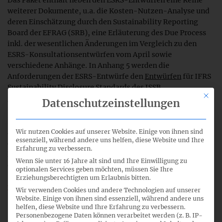
Das Paket enthält neben den ESRS-Entwürfen eine Reihe
weiterer Dokumente, u.a. die Kosten-Nutzen-Analyse und
deren Einschätzung durch den Sustainability Reporting
Board der EFRAG (SRB), eine Erläuterung des Due Process
inkl. der wesentlichen Änderungen im Vergleich zu den
ESRS-Konsultationsentwürfen vom April sowie
verschiedene Anhänge. In Anhang 5 werden die
Anforderungen der ESRS-Entwürfe den
Entwürfen
für IFRS
Sustainability Disclosure Standards des ISSB
Mit di
gegenübergestellt.
Datenschutzeinstellungen
Im zugehörigen Anschreiben an die KOM hob die
amtierende Vorsitzende des SRB, Prof. Dr. Kerstin Lopatta,
Wir nutzen Cookies auf unserer Website. Einige von ihnen sind
essenziell, während andere uns helfen, diese Website und Ihre
die wesentlichen Verbesserungen hervor, die im Zuge der
Erfahrung zu verbessern.
Beratungen der EFRAG-Gremien nach Abschluss der
Wenn Sie unter 16 Jahre alt sind und Ihre Einwilligung zu
öffentlichen Konsultation vorgenommen wurden:
optionalen Services geben möchten, müssen Sie Ihre
Erziehungsberechtigten um Erlaubnis bitten.
Höhere Kompatibilität mit internationalen Standards zur
Wir verwenden Cookies und andere Technologien auf unserer
Nachhaltigkeitsberichterstattung inkl. der IFRS
Website. Einige von ihnen sind essenziell, während andere uns
helfen, diese Website und Ihre Erfahrung zu verbessern.
Sustainability Disclosure Standards
Personenbezogene Daten können verarbeitet werden (z. B. IP-