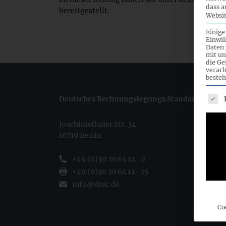
dass a
bereitgestellt.
Websit
Einige
Einwil
Daten 
mit un
die G
verarb
besteh
Es fo
Deutsches Rechnungslegungs Standards Commi
Joachimsthaler Str. 34
10719 Berlin
+49 (0)30 20 64 12 - 0
+49 (0)30 20 64 12 - 15
info@drsc.de
Co