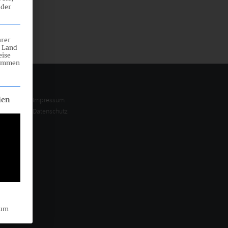
 der
hrer
n Land
eise
rammen
eilt werden kann. Die erste Service-Gruppe ist essenziell und ka
Impressum
ien
Datenschutz
sum