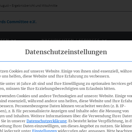
ugust – Ergebnisbericht und Mitschnitte
ÄTEN
NACHRICHTEN / SERVICES
Datenschutzeinstellungen
tzen Cookies auf unserer Website. Einige von ihnen sind essenziell, währ
 uns helfen, diese Website und Ihre Erfahrung zu verbessern.
ie unter 16 Jahre alt sind und Ihre Einwilligung zu optionalen Services ge
m August –
n, müssen Sie Ihre Erziehungsberechtigten um Erlaubnis bitten.
rwenden Cookies und andere Technologien auf unserer Website. Einige vo
tschnitte
sind essenziell, während andere uns helfen, diese Website und Ihre Erfah
bessern.
Personenbezogene Daten können verarbeitet werden (z. B. IP-
en), z. B. für personalisierte Anzeigen und Inhalte oder die Messung von
en und Inhalten.
Weitere Informationen über die Verwendung Ihrer Date
ng (41A) des FA Nachhaltigkeitsberichterstattung
statt.
 Sie in unserer
Datenschutzerklärung
.
Es besteht keine Verpflichtung, in d
eitung Ihrer Daten einzuwilligen, um dieses Angebot zu nutzen.
Sie könne
l jederzeit unter
Einstellungen
widerrufen oder anpassen.
Bitte beachten
Link einen Ergebnisbericht sowie Audio-Mitschnitte