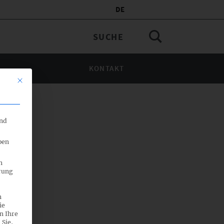
DE
KONTAKT
Mit diesem Button wird der Dialog geschlossen. Seine Funktionalität 
end
ben
n
rung
n
ie
n Ihre
 Sie,