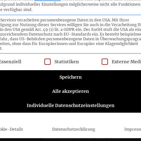
ufgrund individueller Einstellungen möglicherweise nicht alle Funktionen
e verfügbar sind.
 Services verarbeiten personenbezogene Daten in den USA. Mit Ihrer
ligung zur Nutzung dieser Services willigen Sie auch in die Verarbeitung I
in den USA gemäß Art. 49 (1) lit. a GDPR ein. Der EuGH stuft die USA als ei
zureichendem Datenschutz nach EU-Standards ein. Es besteht beispielsw
efahr, dass US-Behörden personenbezogene Daten in Überwachungsprog
eiten, ohne dass für Europäerinnen und Europäer eine Klagemöglichkeit
t.
lgt eine Liste der Service-Gruppen, für die eine Einwilligung ert
ttee e.V.
Folgen Sie dem DRSC
Essenziell
Statistiken
Externe Med
DRSC-Newsletter abonnieren
Speichern
Alle akzeptieren
Bitte wählen Sie aus, wie Sie von uns hören
möchten DRSC e.V.:
Individuelle Datenschutzeinstellungen
E-Mail
Sie können sich jederzeit abmelden, indem Sie
auf den Link in der Fußzeile unserer E-Mails
okie-Details
Datenschutzerklärung
Impres
klicken. Informationen zu unseren
Datenschutzpraktiken finden Sie auf unserer