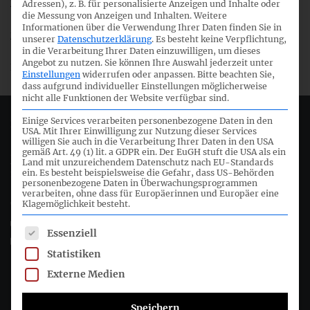
12. Sitzung FA Nachhaltigkeitsberichterstattung
Adressen), z. B. für personalisierte Anzeigen und Inhalte oder
die Messung von Anzeigen und Inhalten.
Weitere
Informationen über die Verwendung Ihrer Daten finden Sie in
12. Sitzung FA Finanzberichterstattung
unserer
Datenschutzerklärung
.
Es besteht keine Verpflichtung,
in die Verarbeitung Ihrer Daten einzuwilligen, um dieses
Angebot zu nutzen.
Sie können Ihre Auswahl jederzeit unter
Die noch fehlenden Unterlagen folgen.
Einstellungen
widerrufen oder anpassen.
Bitte beachten Sie,
dass aufgrund individueller Einstellungen möglicherweise
nicht alle Funktionen der Website verfügbar sind.
Einige Services verarbeiten personenbezogene Daten in den
Deutsches Rechnungslegungs Standards Committee e.V.
USA. Mit Ihrer Einwilligung zur Nutzung dieser Services
willigen Sie auch in die Verarbeitung Ihrer Daten in den USA
gemäß Art. 49 (1) lit. a GDPR ein. Der EuGH stuft die USA als ein
Joachimsthaler Str. 34
Land mit unzureichendem Datenschutz nach EU-Standards
ein. Es besteht beispielsweise die Gefahr, dass US-Behörden
10719 Berlin
personenbezogene Daten in Überwachungsprogrammen
verarbeiten, ohne dass für Europäerinnen und Europäer eine
Klagemöglichkeit besteht.
+49 (0)30 20 64 12 - 0
+49 (0)30 20 64 12 - 15
Es folgt eine Liste der Service-Gruppen, für die eine Einwil
Essenziell
info@drsc.de
Statistiken
Externe Medien
Folgen Sie dem DRSC
Speichern