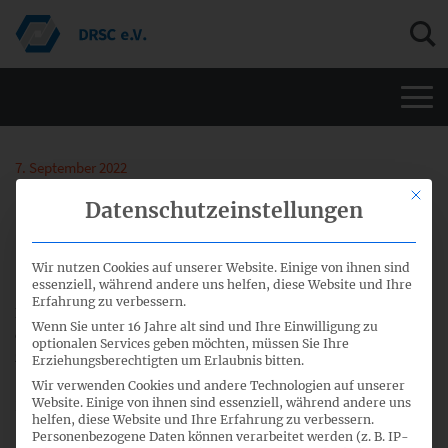
Men
7. September 2022
Mit di
Datenschutzeinstellungen
Fachausschuss-Sitzungen im
Dezember 2022 – Sitzungspapiere
Wir nutzen Cookies auf unserer Website. Einige von ihnen sind
essenziell, während andere uns helfen, diese Website und Ihre
Erfahrung zu verbessern.
Die meisten Papiere für den öffentlichen Teil der Sitzungen
Wenn Sie unter 16 Jahre alt sind und Ihre Einwilligung zu
der Fachausschüsse am 12. und 13. Dezember 2022 stehen
optionalen Services geben möchten, müssen Sie Ihre
zum Download bereit.
Erziehungsberechtigten um Erlaubnis bitten.
Wir verwenden Cookies und andere Technologien auf unserer
Website. Einige von ihnen sind essenziell, während andere uns
31. Sitzung Gemeinsamer Fachausschuss
helfen, diese Website und Ihre Erfahrung zu verbessern.
Personenbezogene Daten können verarbeitet werden (z. B. IP-