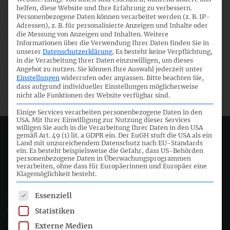
helfen, diese Website und Ihre Erfahrung zu verbessern.
Am Sitzungstag wird der Zugang zum Live-Webcast auf der
Personenbezogene Daten können verarbeitet werden (z. B. IP-
Webseite der 66. Sitzung des IFRS-Fachausschusses bzw.
Adressen), z. B. für personalisierte Anzeigen und Inhalte oder
die Messung von Anzeigen und Inhalten.
Weitere
der 36. Sitzung des HGB-Fachausschusses zur Verfügung
Informationen über die Verwendung Ihrer Daten finden Sie in
stehen.
unserer
Datenschutzerklärung
.
Es besteht keine Verpflichtung,
in die Verarbeitung Ihrer Daten einzuwilligen, um dieses
Angebot zu nutzen.
Sie können Ihre Auswahl jederzeit unter
Tagesordnung 66. Sitzung IFRS-Fachausschuss
Einstellungen
widerrufen oder anpassen.
Bitte beachten Sie,
dass aufgrund individueller Einstellungen möglicherweise
Tagesordnung 36. Sitzung HGB-Fachausschuss
nicht alle Funktionen der Website verfügbar sind.
Einige Services verarbeiten personenbezogene Daten in den
USA. Mit Ihrer Einwilligung zur Nutzung dieser Services
willigen Sie auch in die Verarbeitung Ihrer Daten in den USA
gemäß Art. 49 (1) lit. a GDPR ein. Der EuGH stuft die USA als ein
Deutsches Rechnungslegungs Standards Committee e.V.
Land mit unzureichendem Datenschutz nach EU-Standards
ein. Es besteht beispielsweise die Gefahr, dass US-Behörden
personenbezogene Daten in Überwachungsprogrammen
Joachimsthaler Str. 34
verarbeiten, ohne dass für Europäerinnen und Europäer eine
10719 Berlin
Klagemöglichkeit besteht.
Es folgt eine Liste der Service-Gruppen, für die eine Einwil
Essenziell
+49 (0)30 20 64 12 - 0
Statistiken
+49 (0)30 20 64 12 - 15
info@drsc.de
Externe Medien