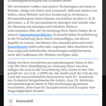
Erziehungsberechtigten um Erlaubnis bitten.
Wir verwenden Cookies und andere Technologien auf unserer
Die Änderungen stellen klar, wie Unternehmen latente
Website. Einige von ihnen sind essenziell, während andere uns
Steuern auf Leasingverhältnisse und Stilllegungs- und
helfen, diese Website und Ihre Erfahrung zu verbessern.
Rückbauverpflichtungen bilanzieren sollen. Nach den
Personenbezogene Daten können verarbeitet werden (z. B. IP-
Adressen), z. B. für personalisierte Anzeigen und Inhalte oder
vorgeschlagenen Änderungen soll eine Ansatzbefreiung
die Messung von Anzeigen und Inhalten.
Weitere
nicht für derartige Transaktionen gelten, bei denen
Informationen über die Verwendung Ihrer Daten finden Sie in
Unternehmen sowohl einen Vermögenswert als auch eine
unserer
Datenschutzerklärung
.
Es besteht keine Verpflichtung,
Schuld bilanzieren. Die vorgeschlagenen Änderungen
in die Verarbeitung Ihrer Daten einzuwilligen, um dieses
Angebot zu nutzen.
Sie können Ihre Auswahl jederzeit unter
stellen vielmehr klar, dass latente Steuern auf solche
Einstellungen
widerrufen oder anpassen.
Bitte beachten Sie,
Transaktionen anzusetzen sind.
dass aufgrund individueller Einstellungen möglicherweise
nicht alle Funktionen der Website verfügbar sind.
Der Entwurf ist bis zum 14. November 2019 zur
Einige Services verarbeiten personenbezogene Daten in den
Stellungnahme offen.
USA. Mit Ihrer Einwilligung zur Nutzung dieser Services
willigen Sie auch in die Verarbeitung Ihrer Daten in den USA
gemäß Art. 49 (1) lit. a GDPR ein. Der EuGH stuft die USA als ein
Land mit unzureichendem Datenschutz nach EU-Standards
ein. Es besteht beispielsweise die Gefahr, dass US-Behörden
personenbezogene Daten in Überwachungsprogrammen
Deutsches Rechnungslegungs Standards Committee e.V.
verarbeiten, ohne dass für Europäerinnen und Europäer eine
Klagemöglichkeit besteht.
Joachimsthaler Str. 34
Es folgt eine Liste der Service-Gruppen, für die eine Einwil
Essenziell
10719 Berlin