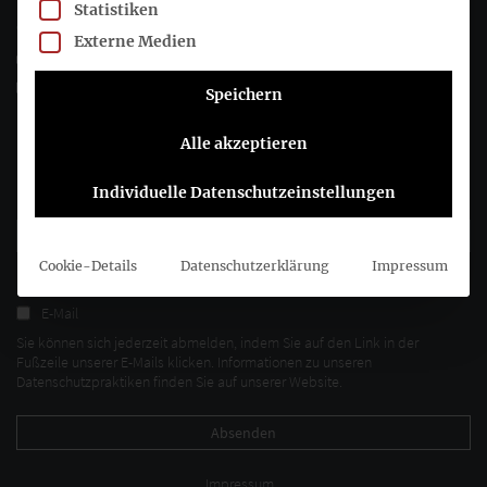
Statistiken
+49 (0)30 20 64 12 - 0
Externe Medien
+49 (0)30 20 64 12 - 15
info@drsc.de
Speichern
Folgen Sie dem DRSC
Alle akzeptieren
Individuelle Datenschutzeinstellungen
DRSC-Newsletter abonnieren
Cookie-Details
Datenschutzerklärung
Impressum
Bitte wählen Sie aus, wie Sie von uns hören möchten DRSC e.V.:
E-Mail
Sie können sich jederzeit abmelden, indem Sie auf den Link in der
Fußzeile unserer E-Mails klicken. Informationen zu unseren
Datenschutzpraktiken finden Sie auf unserer Website.
Impressum