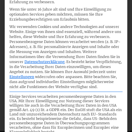
Erfahrung zu verbessern.
IAS 12: Bilanzierung steuerlicher Effekte aus
Wenn Sie unter 16 Jahre alt sind und Ihre Einwilligung zu
optionalen Services geben möchten, müssen Sie Ihre
Finanzinstrumenten, die als Eigenkapital ausgewiesen
Erziehungsberechtigten um Erlaubnis bitten.
werden;
Wir verwenden Cookies und andere Technologien auf unserer
IAS 23: Bestimmung von Fremdkapitalkosten, wenn ein
Website. Einige von ihnen sind essenziell, während andere uns
bislang in Konstruktion befindlicher Vermögenswert
helfen, diese Website und Ihre Erfahrung zu verbessern.
Personenbezogene Daten können verarbeitet werden (z. B. IP-
fertiggestellt wurde;
Adressen), z. B. für personalisierte Anzeigen und Inhalte oder
IAS 28: Zusammenwirken der
die Messung von Anzeigen und Inhalten.
Weitere
Informationen über die Verwendung Ihrer Daten finden Sie in
Wertminderungsvorschriften von IAS 28 und IFRS 9 bei
unserer
Datenschutzerklärung
.
Es besteht keine Verpflichtung,
langfristigen Beteiligungen.
in die Verarbeitung Ihrer Daten einzuwilligen, um dieses
Angebot zu nutzen.
Sie können Ihre Auswahl jederzeit unter
Einstellungen
widerrufen oder anpassen.
Bitte beachten Sie,
dass aufgrund individueller Einstellungen möglicherweise
nicht alle Funktionen der Website verfügbar sind.
Stellungnahmen werden in elektronischer Form erbeten
Einige Services verarbeiten personenbezogene Daten in den
und sind bis zum
12. April 2017
auf der Internetseite des
USA. Mit Ihrer Einwilligung zur Nutzung dieser Services
IASB einzureichen.
willigen Sie auch in die Verarbeitung Ihrer Daten in den USA
gemäß Art. 49 (1) lit. a GDPR ein. Der EuGH stuft die USA als ein
Land mit unzureichendem Datenschutz nach EU-Standards
Weitere Informationen finden Sie auf der
Seite des IASB
.
ein. Es besteht beispielsweise die Gefahr, dass US-Behörden
personenbezogene Daten in Überwachungsprogrammen
verarbeiten, ohne dass für Europäerinnen und Europäer eine
Klagemöglichkeit besteht.