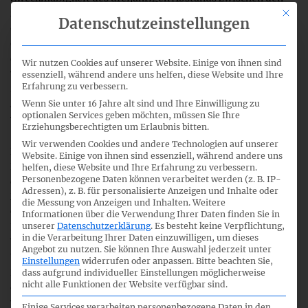
zukünftigen Agendakonsultationen ein. Hintergrund der
Mit di
Datenschutzeinstellungen
öffentlichen Konsultation zum zukünftigen Arbeitsplan ist
es die Anforderungen an die Finanzberichterstattung und
die damit verbundenen Herausforderungen besser zu
Wir nutzen Cookies auf unserer Website. Einige von ihnen sind
verstehen. In diesem Zusammenhang hatte der IASB im Juli
essenziell, während andere uns helfen, diese Website und Ihre
Erfahrung zu verbessern.
2011 das erste Konsultationspapier zu seiner strategischen
Ausrichtung und zu seinem künftigen Arbeitsprogramm
Wenn Sie unter 16 Jahre alt sind und Ihre Einwilligung zu
optionalen Services geben möchten, müssen Sie Ihre
veröffentlicht.
Erziehungsberechtigten um Erlaubnis bitten.
Wir verwenden Cookies und andere Technologien auf unserer
Das Ziel des im August 2015 veröffentlichen
Website. Einige von ihnen sind essenziell, während andere uns
Konsultationspapiers ist es den zukünftigen Arbeitsplan
helfen, diese Website und Ihre Erfahrung zu verbessern.
Personenbezogene Daten können verarbeitet werden (z. B. IP-
des IASB zur Diskussion zu stellen und hierdurch die
Adressen), z. B. für personalisierte Anzeigen und Inhalte oder
Meinung der interessierten Öffentlichkeit zu deren
die Messung von Anzeigen und Inhalten.
Weitere
Gestaltung einzuholen. Der IASB stellt dabei auf die
Informationen über die Verwendung Ihrer Daten finden Sie in
unserer
Datenschutzerklärung
.
Es besteht keine Verpflichtung,
Balance zwischen dem Forschungsprogramm, der
in die Verarbeitung Ihrer Daten einzuwilligen, um dieses
Weiterentwicklung der Finanzberichterstattung und der
Angebot zu nutzen.
Sie können Ihre Auswahl jederzeit unter
Überarbeitung schon bestehender IFRS ab. Innerhalb dieser
Einstellungen
widerrufen oder anpassen.
Bitte beachten Sie,
Kategorien hat der IASB mehrere Bereiche identifiziert, die
dass aufgrund individueller Einstellungen möglicherweise
nicht alle Funktionen der Website verfügbar sind.
den Arbeitsplan zukünftig bestimmen können. Zusätzlich
werden hierzu zwei übergreifende Projekte zur
Einige Services verarbeiten personenbezogene Daten in den