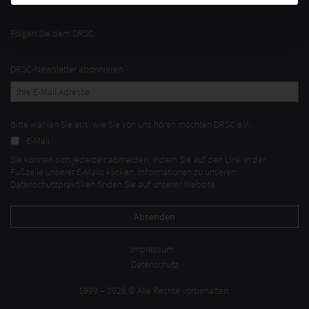
Folgen Sie dem DRSC
DRSC-Newsletter abonnieren
Bitte wählen Sie aus, wie Sie von uns hören möchten DRSC e.V.:
E-Mail
Sie können sich jederzeit abmelden, indem Sie auf den Link in der
Fußzeile unserer E-Mails klicken. Informationen zu unseren
Datenschutzpraktiken finden Sie auf unserer Website.
Impressum
Datenschutz
1999 – 2026 © Alle Rechte vorbehalten.