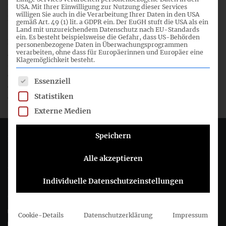
Konsultation gestellt, diese betreffen das IFRS
USA. Mit Ihrer Einwilligung zur Nutzung dieser Services
willigen Sie auch in die Verarbeitung Ihrer Daten in den USA
Rahmenkonzept und die Angabeinitiative.
gemäß Art. 49 (1) lit. a GDPR ein. Der EuGH stuft die USA als ein
Land mit unzureichendem Datenschutz nach EU-Standards
ein. Es besteht beispielsweise die Gefahr, dass US-Behörden
Die Frist zur Stellungnahme zum
Request for Views der
personenbezogene Daten in Überwachungsprogrammen
verarbeiten, ohne dass für Europäerinnen und Europäer eine
Agendakonsultation 2015
endet am 31 Dezember 2015
.
Klagemöglichkeit besteht.
Stellungnahmen zu dem Konsultationspapier werden in der
elektronischen Form erbeten und sind auf der Internetseite
Es folgt eine Liste der Service-Gruppen, für die eine Einwil
Essenziell
des IASB
www.ifrs.org
(hier ’Comment on a proposal‘)
Statistiken
einzureichen.
Externe Medien
Speichern
Deutsches Rechnungslegungs Standards Committee e.V.
Alle akzeptieren
Joachimsthaler Str. 34
10719 Berlin
Individuelle Datenschutzeinstellungen
+49 (0)30 20 64 12 - 0
+49 (0)30 20 64 12 - 15
Cookie-Details
Datenschutzerklärung
Impressum
info@drsc.de