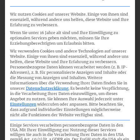
Steuerberater, Wirtschaftsprüfer und Hochschullehrende
sowie Vertreter von Spitzenverbänden mit einer
Wir nutzen Cookies auf unserer Website. Einige von ihnen sind
Profilierung analog der o.g. Anwenderpraxis. Einzelne
essenziell, während andere uns helfen, diese Website und Ihre
Erfahrung zu verbessern.
Referate des BMJV und des BMF werden nach Bedarf über
Wenn Sie unter 16 Jahre alt sind und Ihre Einwilligung zu
die laufenden Arbeitsergebnisse informiert werden.
optionalen Services geben möchten, müssen Sie Ihre
Erziehungsberechtigten um Erlaubnis bitten.
Prof. Dr. Sven Morich, Vizepräsident des DRSC,
Wir verwenden Cookies und andere Technologien auf unserer
kommentierte:
„Die Einrichtung des Arbeitskreises „IFRS
Website. Einige von ihnen sind essenziell, während andere uns
im Einzelabschluss“ ist ein wichtiges Angebot für die
helfen, diese Website und Ihre Erfahrung zu verbessern.
Personenbezogene Daten können verarbeitet werden (z. B. IP-
Anwenderpraxis, Ideen zu entwickeln und Vorschläge
Adressen), z. B. für personalisierte Anzeigen und Inhalte oder
mitzugestalten, um die Effizienz in der
die Messung von Anzeigen und Inhalten.
Weitere
Finanzberichterstattung zu steigern. Ich freue mich, wenn
Informationen über die Verwendung Ihrer Daten finden Sie in
unserer
Datenschutzerklärung
.
Es besteht keine Verpflichtung,
wir durch diese Initiative einen konstruktiven Beitrag zur
in die Verarbeitung Ihrer Daten einzuwilligen, um dieses
Diskussion leisten können. Wenngleich das DRSC die
Angebot zu nutzen.
Sie können Ihre Auswahl jederzeit unter
Organisation des Fachaustausches hiermit initiiert, soll
Einstellungen
widerrufen oder anpassen.
Bitte beachten Sie,
dass aufgrund individueller Einstellungen möglicherweise
dieser als gleichberechtigter Austausch aller teilnehmenden
nicht alle Funktionen der Website verfügbar sind.
Stakeholder verstanden werden. Vorschläge und
Arbeitsergebnisse können und sollen deshalb auch von allen
Einige Services verarbeiten personenbezogene Daten in den
USA. Mit Ihrer Einwilligung zur Nutzung dieser Services
Teilnehmern vorbereitet bzw. eingebracht werden. Damit
willigen Sie auch in die Verarbeitung Ihrer Daten in den USA
kann gleichzeitig auch die Breite der Akzeptanz in der
gemäß Art. 49 (1) lit. a GDPR ein. Der EuGH stuft die USA als ein