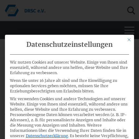
Men
Mit di
Datenschutzeinstellungen
18. Juli 2024
Wir nutzen Cookies auf unserer Website. Einige von ihnen sind
Mitschnitte der 29. Sitzung des
essenziell, während andere uns helfen, diese Website und Ihre
Erfahrung zu verbessern.
Fachausschusses
Wenn Sie unter 16 Jahre alt sind und Ihre Einwilligung zu
optionalen Services geben möchten, müssen Sie Ihre
Nachhaltigkeitsberichterstattung
Erziehungsberechtigten um Erlaubnis bitten.
Wir verwenden Cookies und andere Technologien auf unserer
Website. Einige von ihnen sind essenziell, während andere uns
Die Mitschnitte der Tagesordnungspunkte der 29. Sitzung
helfen, diese Website und Ihre Erfahrung zu verbessern.
des Fachausschusses Nachhaltigkeitsberichterstattung vom
Personenbezogene Daten können verarbeitet werden (z. B. IP-
Adressen), z. B. für personalisierte Anzeigen und Inhalte oder
27. Juni 2024 sind jetzt archiviert und können
hier
abgerufen
die Messung von Anzeigen und Inhalten.
Weitere
werden.
Informationen über die Verwendung Ihrer Daten finden Sie in
unserer
Datenschutzerklärung
.
Es besteht keine Verpflichtung,