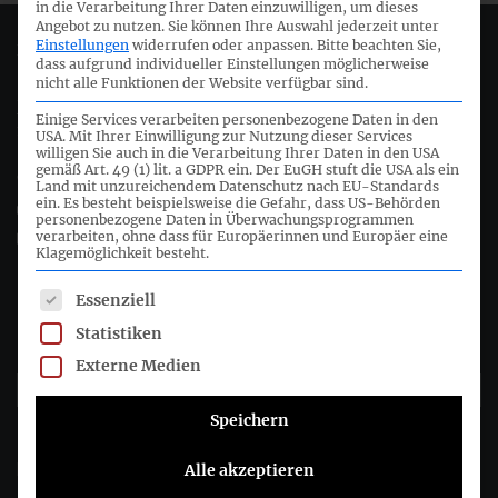
in die Verarbeitung Ihrer Daten einzuwilligen, um dieses
Angebot zu nutzen.
Sie können Ihre Auswahl jederzeit unter
Einstellungen
widerrufen oder anpassen.
Bitte beachten Sie,
Deutsches Rechnungslegungs Standards Committee e.V.
dass aufgrund individueller Einstellungen möglicherweise
nicht alle Funktionen der Website verfügbar sind.
Joachimsthaler Str. 34
Einige Services verarbeiten personenbezogene Daten in den
10719 Berlin
USA. Mit Ihrer Einwilligung zur Nutzung dieser Services
willigen Sie auch in die Verarbeitung Ihrer Daten in den USA
gemäß Art. 49 (1) lit. a GDPR ein. Der EuGH stuft die USA als ein
+49 (0)30 20 64 12 - 0
Land mit unzureichendem Datenschutz nach EU-Standards
ein. Es besteht beispielsweise die Gefahr, dass US-Behörden
+49 (0)30 20 64 12 - 15
personenbezogene Daten in Überwachungsprogrammen
verarbeiten, ohne dass für Europäerinnen und Europäer eine
info@drsc.de
Klagemöglichkeit besteht.
Folgen Sie dem DRSC
Es folgt eine Liste der Service-Gruppen, für die eine Einwil
Essenziell
Statistiken
DRSC-Newsletter abonnieren
Externe Medien
Speichern
Bitte wählen Sie aus, wie Sie von uns hören möchten DRSC e.V.:
E-Mail
Alle akzeptieren