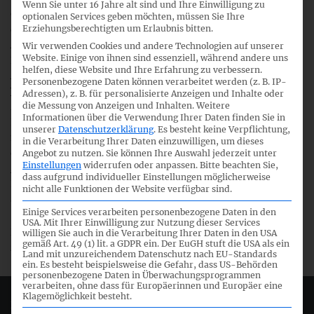
Wenn Sie unter 16 Jahre alt sind und Ihre Einwilligung zu
Gegenstand dieser virtuellen Veranstaltung ist zum einen
optionalen Services geben möchten, müssen Sie Ihre
Erziehungsberechtigten um Erlaubnis bitten.
die Konsultation des ISSB zum Entwurf (Exposure draft)
Amendments to Greenhouse Gas Emissions Disclosures
Wir verwenden Cookies und andere Technologien auf unserer
Website. Einige von ihnen sind essenziell, während andere uns
Proposed amendments to IFRS S2. Dieser wurde am 28.
helfen, diese Website und Ihre Erfahrung zu verbessern.
April 2025 veröffentlicht (
siehe Meldung auf der DRSC-
Personenbezogene Daten können verarbeitet werden (z. B. IP-
Webseite
).
Adressen), z. B. für personalisierte Anzeigen und Inhalte oder
die Messung von Anzeigen und Inhalten.
Weitere
Zum anderen möchten wir die Diskussion über die ESRS-
Informationen über die Verwendung Ihrer Daten finden Sie in
ISSB-Interoperabilität fortsetzen und nach Ablauf der
unserer
Datenschutzerklärung
.
Es besteht keine Verpflichtung,
initialen ESRS-Berichtssaison erste Erfahrungsberichte aus
in die Verarbeitung Ihrer Daten einzuwilligen, um dieses
der Anwendungspraxis einbinden. Das DRSC hatte im
Angebot zu nutzen.
Sie können Ihre Auswahl jederzeit unter
Einstellungen
widerrufen oder anpassen.
Bitte beachten Sie,
September 2024 einen Experten-Workshop
zur ESRS-ISSB-
dass aufgrund individueller Einstellungen möglicherweise
Interoperabilität veranstaltet und eine Fortsetzung
nicht alle Funktionen der Website verfügbar sind.
angekündigt.
Einige Services verarbeiten personenbezogene Daten in den
USA. Mit Ihrer Einwilligung zur Nutzung dieser Services
Die Anmeldung zur Teilnahme an der Veranstaltung ist bis
willigen Sie auch in die Verarbeitung Ihrer Daten in den USA
gemäß Art. 49 (1) lit. a GDPR ein. Der EuGH stuft die USA als ein
zum 11. Juni 2025 möglich unter diesem
Link
.
Land mit unzureichendem Datenschutz nach EU-Standards
ein. Es besteht beispielsweise die Gefahr, dass US-Behörden
personenbezogene Daten in Überwachungsprogrammen
verarbeiten, ohne dass für Europäerinnen und Europäer eine
Klagemöglichkeit besteht.
Deutsches Rechnungslegungs Standards Committee e.V.