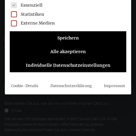
Es folgt eine Liste der Service-Gruppen, für die eine Einwil
Essenziell
Joachimsthaler Str. 34
Statistiken
10719 Berlin
Externe Medien
+49 (0)30 20 64 12 - 0
Speichern
+49 (0)30 20 64 12 - 15
info@drsc.de
Alle akzeptieren
Folgen Sie dem DRSC
Individuelle Datenschutzeinstellungen
DRSC-Newsletter abonnieren
Cookie-Details
Datenschutzerklärung
Impressum
Bitte wählen Sie aus, wie Sie von uns hören möchten DRSC e.V.:
E-Mail
Sie können sich jederzeit abmelden, indem Sie auf den Link in der
Fußzeile unserer E-Mails klicken. Informationen zu unseren
Datenschutzpraktiken finden Sie auf unserer Website.