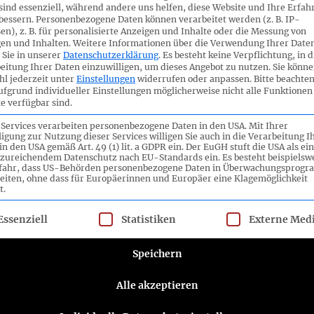
sind essenziell, während andere uns helfen, diese Website und Ihre Erfah
ren über die aktuellen Vorschläge und möchten diese mit
bessern.
Personenbezogene Daten können verarbeitet werden (z. B. IP-
r Veranstaltung teil und steht für einen
en), z. B. für personalisierte Anzeigen und Inhalte oder die Messung von
eren EU-Mitgliedstaaten werden derzeit – oft
en und Inhalten.
Weitere Informationen über die Verwendung Ihrer Date
 – ähnliche Veranstaltungen vorbereitet, um Vorschläge
 Sie in unserer
Datenschutzerklärung
.
Es besteht keine Verpflichtung, in d
eitung Ihrer Daten einzuwilligen, um dieses Angebot zu nutzen.
Sie könne
ren.
l jederzeit unter
Einstellungen
widerrufen oder anpassen.
Bitte beachten
ufgrund individueller Einstellungen möglicherweise nicht alle Funktionen
e verfügbar sind.
 Omnibus-Initiative der EU-Kommission. EFRAG wurde
 2025
mit der Überarbeitung beauftragt und aufgefordert,
 Services verarbeiten personenbezogene Daten in den USA. Mit Ihrer
ligung zur Nutzung dieser Services willigen Sie auch in die Verarbeitung I
in den USA gemäß Art. 49 (1) lit. a GDPR ein. Der EuGH stuft die USA als ei
zureichendem Datenschutz nach EU-Standards ein. Es besteht beispielsw
n Kürze.
efahr, dass US-Behörden personenbezogene Daten in Überwachungsprog
eiten, ohne dass für Europäerinnen und Europäer eine Klagemöglichkeit
t.
lgt eine Liste der Service-Gruppen, für die eine Einwilligung ert
Essenziell
Statistiken
Externe Med
Speichern
Alle akzeptieren
ttee e.V.
Folgen Sie dem DRSC