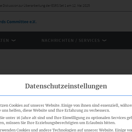
he Diskussion zur Überarbeitung der ESRS Set 1 am 12. Mai 2025
ÄTEN
NACHRICHTEN / SERVICES
liche
Datenschutzeinstellungen
eitung der
tzen Cookies auf unserer Website. Einige von ihnen sind essenziell, währ
2025
 uns helfen, diese Website und Ihre Erfahrung zu verbessern.
ie unter 16 Jahre alt sind und Ihre Einwilligung zu optionalen Services ge
n, müssen Sie Ihre Erziehungsberechtigten um Erlaubnis bitten.
hen Diskussionsveranstaltung (ÖD) zur anstehenden
rwenden Cookies und andere Technologien auf unserer Website. Einige vo