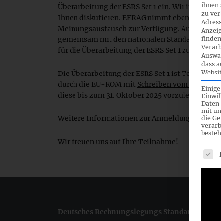
ihnen 
Überarbeitung der ESRS Set 1 ein. Wir informie
zu ver
Ihnen diskutieren. EFRAG nimmt ebenfalls an de
Adress
Meinungsaustausch zur Verfügung. Auch in and
Anzeig
gemeinsam mit den nationalen Standardsetzern
finden
Verarb
für die Überarbeitung der ESRS Set 1 zu diskutie
Auswah
dass a
Websit
Die Überarbeitung der ESRS Set 1 ist Teil der
durch die EU-KOM mit
Schreiben vom 27. März
Einige
diese bis zum 31. Oktober 2025 vorzulegen.
Einwil
Daten 
mit un
Weitere Informationen zur Anmeldung folgen i
die G
verarb
besteh
Wir freuen uns auf Ihre Teilnahme!
Es fo
Deutsches Rechnungslegungs Standards Commi