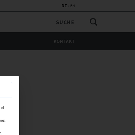
DE
EN
KONTAKT
Mit diesem Button wird der Dialog geschlossen. Seine Funktionalität 
end
ben
n