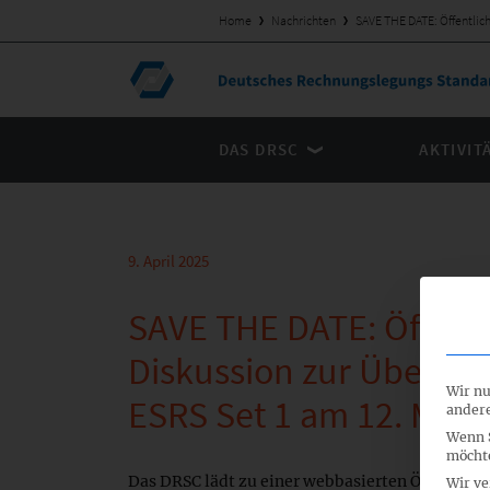
Home
Nachrichten
SAVE THE DATE: Öffentlic
DAS DRSC
AKTIVIT
9. April 2025
SAVE THE DATE: Öffent
Diskussion zur Überarb
Wir nu
ESRS Set 1 am 12. Mai 
andere
Wenn S
möchte
Das DRSC lädt zu einer webbasierten Öffentlic
Wir ve