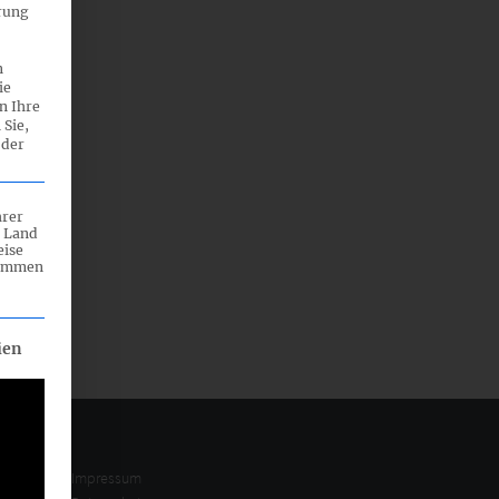
rung
n
ie
n Ihre
 Sie,
 der
hrer
n Land
eise
rammen
eilt werden kann. Die erste Service-Gruppe ist essenziell und ka
ien
Impressum