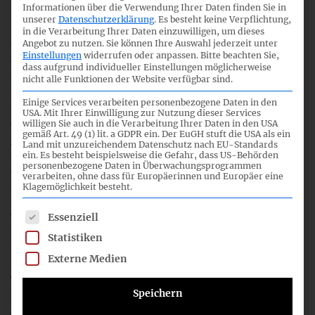
Informationen über die Verwendung Ihrer Daten finden Sie in
Einwände gegen den delegierten Rechtsakt erheben, sie
unserer
Datenschutzerklärung
.
Es besteht keine Verpflichtung,
können aber keine inhaltlichen Änderungen mehr
in die Verarbeitung Ihrer Daten einzuwilligen, um dieses
Angebot zu nutzen.
Sie können Ihre Auswahl jederzeit unter
vornehmen. Sollten keine Einwände erhoben werden, wird
Einstellungen
widerrufen oder anpassen.
Bitte beachten Sie,
der delegierte Rechtsakt im EU-Amtsblatt veröffentlicht
dass aufgrund individueller Einstellungen möglicherweise
und zu unmittelbar geltendem EU-Recht.
nicht alle Funktionen der Website verfügbar sind.
Einige Services verarbeiten personenbezogene Daten in den
Die Änderungen wurden Anfang des Jahres im Rahmen des
USA. Mit Ihrer Einwilligung zur Nutzung dieser Services
Omnibus I-Paketes veröffentlicht (siehe hierzu DRSC
willigen Sie auch in die Verarbeitung Ihrer Daten in den USA
gemäß Art. 49 (1) lit. a GDPR ein. Der EuGH stuft die USA als ein
Briefing Paper
) und konsultiert. Das DRSC übermittelte der
Land mit unzureichendem Datenschutz nach EU-Standards
EU-Kommission am 26. März 2025 eine
Stellungnahme
zur
ein. Es besteht beispielsweise die Gefahr, dass US-Behörden
personenbezogene Daten in Überwachungsprogrammen
den Änderungsvorschlägen. Die finalen EU-Vorschriften
verarbeiten, ohne dass für Europäerinnen und Europäer eine
haben sich ggü. den konsultierten Entwürfen auch
Klagemöglichkeit besteht.
geändert: bspw. wurden die Vorschriften zum
Es folgt eine Liste der Service-Gruppen, für die eine Einwil
Essenziell
Wesentlichkeitsgrundsatz umformuliert. Das DRSC wird in
Kürze ein aktualisiertes Briefing Paper zu den
Statistiken
Berichtspflichten der TaxonomieVO veröffentlichen. Das
Externe Medien
DRSC wird sich weiterhin mit Entwicklungen zur
TaxonomieVO befassen. In der Vergangenheit führten wir
Speichern
mit unseren Mitgliedsunternehmen und -verbänden 14
Anwenderforen zur TaxonomieVO durch.