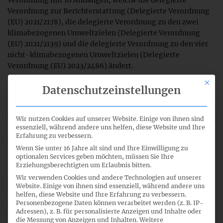
Verordnung mit 16 Anhängen, welche die delegierte
Verordnung zur Berichterstattung (Delegierte Verordnung
(EU) 2021/2178), die delegierte Verordnung zu den zwei
klimabezogenen Umweltzielen (Delegierte Verordnung
(EU) 2021/2139) und die delegierte Verordnung zu den vier
nicht-klimabezogenen Umweltzielen (Delegierte
Verordnung (EU) 2023/2486) ändert.
Mit di
Datenschutzeinstellungen
Die Änderungen zur Berichterstattung umfassen insb. die
Einführung eines Wesentlichkeitsgrundsatzes und
Änderungen an den Meldebögen. Die Änderungen zu den
Wir nutzen Cookies auf unserer Website. Einige von ihnen sind
technischen Bewertungskriterien umfassen Änderungen der
essenziell, während andere uns helfen, diese Website und Ihre
DNSH-Kriterien im Hinblick auf das Umweltziel
Erfahrung zu verbessern.
Vermeidung und Verminderung der Umweltverschmutzung.
Wenn Sie unter 16 Jahre alt sind und Ihre Einwilligung zu
optionalen Services geben möchten, müssen Sie Ihre
Erziehungsberechtigten um Erlaubnis bitten.
Die neuen EU-Vorschriften sollen bereits für das laufende
Geschäftsjahr 2025 gelten, also für die Berichterstattung ab
Wir verwenden Cookies und andere Technologien auf unserer
Website. Einige von ihnen sind essenziell, während andere uns
dem ersten Januar 2026. Es besteht jedoch ein Wahlrecht,
helfen, diese Website und Ihre Erfahrung zu verbessern.
die Änderungen erst später anzuwenden (Artikel 4 der
Personenbezogene Daten können verarbeitet werden (z. B. IP-
delegierten Verordnung). Sowohl das EU-Parlament als
Adressen), z. B. für personalisierte Anzeigen und Inhalte oder
die Messung von Anzeigen und Inhalten.
Weitere
auch der EU-Rat können innerhalb von max. 6 Monaten