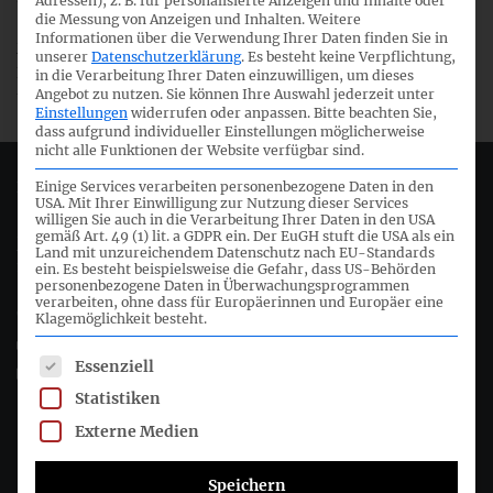
Adressen), z. B. für personalisierte Anzeigen und Inhalte oder
die Messung von Anzeigen und Inhalten.
Weitere
Informationen über die Verwendung Ihrer Daten finden Sie in
Mit dieser Verordnung werden
Änderungen an IAS 16 und
unserer
Datenschutzerklärung
.
Es besteht keine Verpflichtung,
IAS 41 Landwirtschaft: Fruchttragende Pflanzen
in die Verarbeitung Ihrer Daten einzuwilligen, um dieses
Angebot zu nutzen.
Sie können Ihre Auswahl jederzeit unter
übernommen. (IAS 16 Sachanlagen / IAS 41 Landwirtschaft)
Einstellungen
widerrufen oder anpassen.
Bitte beachten Sie,
dass aufgrund individueller Einstellungen möglicherweise
nicht alle Funktionen der Website verfügbar sind.
Deutsches Rechnungslegungs Standards Committee e.V.
Einige Services verarbeiten personenbezogene Daten in den
USA. Mit Ihrer Einwilligung zur Nutzung dieser Services
willigen Sie auch in die Verarbeitung Ihrer Daten in den USA
gemäß Art. 49 (1) lit. a GDPR ein. Der EuGH stuft die USA als ein
Joachimsthaler Str. 34
Land mit unzureichendem Datenschutz nach EU-Standards
10719 Berlin
ein. Es besteht beispielsweise die Gefahr, dass US-Behörden
personenbezogene Daten in Überwachungsprogrammen
verarbeiten, ohne dass für Europäerinnen und Europäer eine
+49 (0)30 20 64 12 - 0
Klagemöglichkeit besteht.
+49 (0)30 20 64 12 - 15
Es folgt eine Liste der Service-Gruppen, für die eine Einwil
Essenziell
info@drsc.de
Statistiken
Folgen Sie dem DRSC
Externe Medien
Speichern
DRSC-Newsletter abonnieren