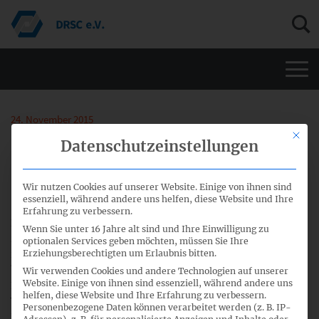
Men
24. November 2015
Mit di
Datenschutzeinstellungen
Übernahme von Änderungen an IAS
16 und IAS 41
Wir nutzen Cookies auf unserer Website. Einige von ihnen sind
essenziell, während andere uns helfen, diese Website und Ihre
Erfahrung zu verbessern.
Die Europäische Union hat im Amtsblatt vom 24. November
Wenn Sie unter 16 Jahre alt sind und Ihre Einwilligung zu
2015 die Verordnung (EG)
Nr. 2015/2113
vom 23. November
optionalen Services geben möchten, müssen Sie Ihre
2015 zur Änderung der Verordnung (EG) Nr. 1126/2008
Erziehungsberechtigten um Erlaubnis bitten.
betreffend die Übernahme bestimmter internationaler
Wir verwenden Cookies und andere Technologien auf unserer
Website. Einige von ihnen sind essenziell, während andere uns
Rechnungslegungsstandards in Übereinstimmung mit der
helfen, diese Website und Ihre Erfahrung zu verbessern.
Verordnung (EG) Nr. 1606/2002 des Europäischen
Personenbezogene Daten können verarbeitet werden (z. B. IP-
Parlaments und des Rates veröffentlicht.