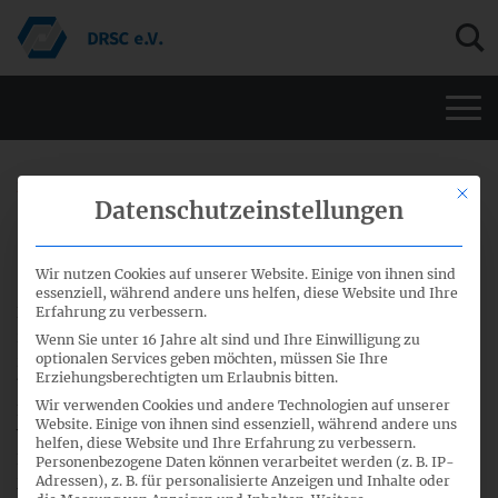
Men
29. November 2016
Mit di
Datenschutzeinstellungen
Übernahme von IFRS 9
Wir nutzen Cookies auf unserer Website. Einige von ihnen sind
essenziell, während andere uns helfen, diese Website und Ihre
Die Europäische Union hat im Amtsblatt vom 29. November
Erfahrung zu verbessern.
2016 die
Verordnung (EG) Nr. 2016/2067
vom 22. November
Wenn Sie unter 16 Jahre alt sind und Ihre Einwilligung zu
optionalen Services geben möchten, müssen Sie Ihre
2016 zur Änderung der Verordnung (EG) Nr. 1126/2008
Erziehungsberechtigten um Erlaubnis bitten.
betreffend die Übernahme bestimmter internationaler
Wir verwenden Cookies und andere Technologien auf unserer
Rechnungslegungsstandards in Übereinstimmung mit der
Website. Einige von ihnen sind essenziell, während andere uns
Verordnung (EG) Nr. 1606/2002 des Europäischen
helfen, diese Website und Ihre Erfahrung zu verbessern.
Parlaments und des Rates veröffentlicht.
Personenbezogene Daten können verarbeitet werden (z. B. IP-
Adressen), z. B. für personalisierte Anzeigen und Inhalte oder
Mit dieser Verordnung wird
IFRS 9 Finanzinstrumente