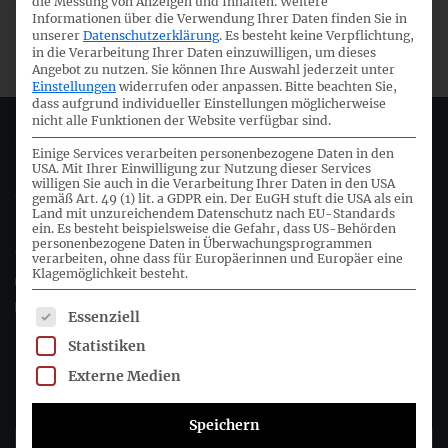
die Messung von Anzeigen und Inhalten.
Weitere
übernommen.
Informationen über die Verwendung Ihrer Daten finden Sie in
unserer
Datenschutzerklärung
.
Es besteht keine Verpflichtung,
in die Verarbeitung Ihrer Daten einzuwilligen, um dieses
Angebot zu nutzen.
Sie können Ihre Auswahl jederzeit unter
Einstellungen
widerrufen oder anpassen.
Bitte beachten Sie,
dass aufgrund individueller Einstellungen möglicherweise
nicht alle Funktionen der Website verfügbar sind.
Deutsches Rechnungslegungs Standards Committee e.V.
Einige Services verarbeiten personenbezogene Daten in den
USA. Mit Ihrer Einwilligung zur Nutzung dieser Services
willigen Sie auch in die Verarbeitung Ihrer Daten in den USA
Joachimsthaler Str. 34
gemäß Art. 49 (1) lit. a GDPR ein. Der EuGH stuft die USA als ein
10719 Berlin
Land mit unzureichendem Datenschutz nach EU-Standards
ein. Es besteht beispielsweise die Gefahr, dass US-Behörden
personenbezogene Daten in Überwachungsprogrammen
+49 (0)30 20 64 12 - 0
verarbeiten, ohne dass für Europäerinnen und Europäer eine
Klagemöglichkeit besteht.
+49 (0)30 20 64 12 - 15
info@drsc.de
Es folgt eine Liste der Service-Gruppen, für die eine Einwil
Essenziell
Statistiken
Folgen Sie dem DRSC
Externe Medien
DRSC-Newsletter abonnieren
Speichern