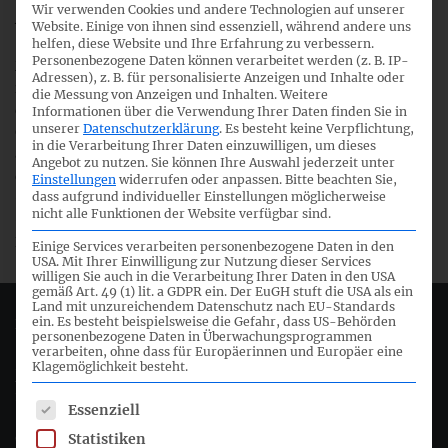
Wir verwenden Cookies und andere Technologien auf unserer
Amtsblatt für das Inkrafttreten des Gesetzes.
Website. Einige von ihnen sind essenziell, während andere uns
helfen, diese Website und Ihre Erfahrung zu verbessern.
Personenbezogene Daten können verarbeitet werden (z. B. IP-
Mit dem Gesetz wird die CSR-Richtlinie (2014/95/EU) nun
Adressen), z. B. für personalisierte Anzeigen und Inhalte oder
in deutsches Recht umgesetzt. Entsprechend der Vorgabe
die Messung von Anzeigen und Inhalten.
Weitere
der CSR-Richtlinie sind die Vorschriften des Gesetzes für
Informationen über die Verwendung Ihrer Daten finden Sie in
unserer
Datenschutzerklärung
.
Es besteht keine Verpflichtung,
Geschäftsjahre beginnend nach dem 31. Dezember 2016
in die Verarbeitung Ihrer Daten einzuwilligen, um dieses
anzuwenden. Im Wesentlichen verlangen die Vorschriften
Angebot zu nutzen.
Sie können Ihre Auswahl jederzeit unter
des Gesetzes, dass Unternehmen ihren
Einstellungen
widerrufen oder anpassen.
Bitte beachten Sie,
(Konzern-)Lagebericht um eine nichtfinanzielle
dass aufgrund individueller Einstellungen möglicherweise
nicht alle Funktionen der Website verfügbar sind.
(Konzern-)Erklärung erweitern sowie über ihr
Diversitätskonzept berichten.
Einige Services verarbeiten personenbezogene Daten in den
USA. Mit Ihrer Einwilligung zur Nutzung dieser Services
willigen Sie auch in die Verarbeitung Ihrer Daten in den USA
gemäß Art. 49 (1) lit. a GDPR ein. Der EuGH stuft die USA als ein
Land mit unzureichendem Datenschutz nach EU-Standards
ein. Es besteht beispielsweise die Gefahr, dass US-Behörden
Deutsches Rechnungslegungs Standards Committee e.V.
personenbezogene Daten in Überwachungsprogrammen
verarbeiten, ohne dass für Europäerinnen und Europäer eine
Klagemöglichkeit besteht.
Joachimsthaler Str. 34
10719 Berlin
Es folgt eine Liste der Service-Gruppen, für die eine Einwil
Essenziell
Statistiken
+49 (0)30 20 64 12 - 0