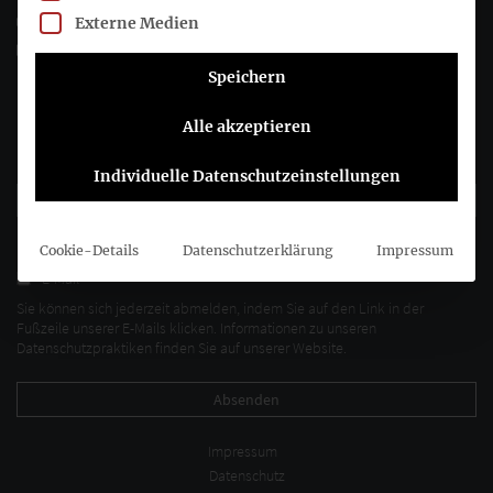
+49 (0)30 20 64 12 - 15
Externe Medien
info@drsc.de
Speichern
Folgen Sie dem DRSC
Alle akzeptieren
DRSC-Newsletter abonnieren
Individuelle Datenschutzeinstellungen
Bitte wählen Sie aus, wie Sie von uns hören möchten DRSC e.V.:
Cookie-Details
Datenschutzerklärung
Impressum
E-Mail
Sie können sich jederzeit abmelden, indem Sie auf den Link in der
Fußzeile unserer E-Mails klicken. Informationen zu unseren
Datenschutzpraktiken finden Sie auf unserer Website.
Impressum
Datenschutz