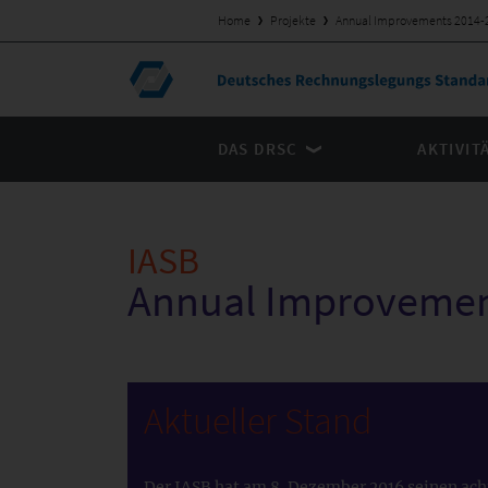
Home
Projekte
Annual Improvements 2014-
DAS DRSC
AKTIVIT
IASB
Annual Improvemen
Aktueller Stand
Der IASB hat am 8. Dezember 2016 seinen 