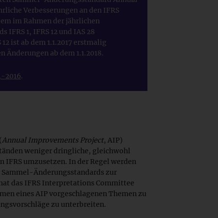
hrliche Verbesserungen an den IFRS
 dem im Rahmen der jährlichen
 IFRS 1, IFRS 12 und IAS 28
 ist ab dem 1.1.2017 erstmalig
n Änderungen ab dem 1.1.2018.
4-2016
.
(
Annual Improvements Project
, AIP)
ständen weniger dringliche, gleichwohl
n IFRS umzusetzen. In der Regel werden
es Sammel-Änderungsstandards zur
hat das IFRS Interpretations Committee
hmen eines AIP vorgeschlagenen Themen zu
gsvorschläge zu unterbreiten.