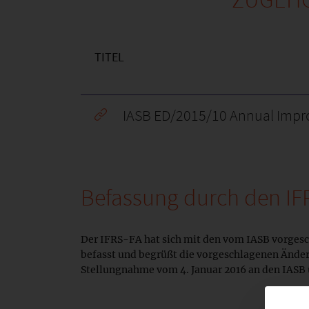
TITEL
IASB ED/2015/10 Annual Impr
Befassung durch den I
Der IFRS-FA hat sich mit den vom IASB vorgesc
befasst und begrüßt die vorgeschlagenen Änder
Stellungnahme vom 4. Januar 2016 an den IASB 