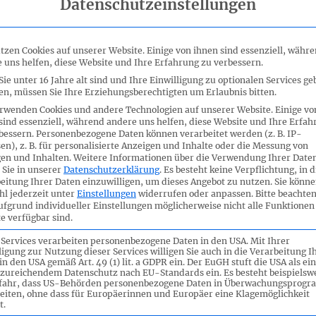
Datenschutzeinstellungen
tzen Cookies auf unserer Website. Einige von ihnen sind essenziell, währ
 uns helfen, diese Website und Ihre Erfahrung zu verbessern.
ZUGEHÖRIGE VERANSTALTUNGE
ie unter 16 Jahre alt sind und Ihre Einwilligung zu optionalen Services ge
n, müssen Sie Ihre Erziehungsberechtigten um Erlaubnis bitten.
rwenden Cookies und andere Technologien auf unserer Website. Einige vo
sind essenziell, während andere uns helfen, diese Website und Ihre Erfah
bessern.
Personenbezogene Daten können verarbeitet werden (z. B. IP-
en), z. B. für personalisierte Anzeigen und Inhalte oder die Messung von
en und Inhalten.
Weitere Informationen über die Verwendung Ihrer Date
 Sie in unserer
Datenschutzerklärung
.
Es besteht keine Verpflichtung, in d
eitung Ihrer Daten einzuwilligen, um dieses Angebot zu nutzen.
Sie könne
l jederzeit unter
Einstellungen
widerrufen oder anpassen.
Bitte beachten
ufgrund individueller Einstellungen möglicherweise nicht alle Funktionen
e verfügbar sind.
 Services verarbeiten personenbezogene Daten in den USA. Mit Ihrer
ligung zur Nutzung dieser Services willigen Sie auch in die Verarbeitung I
in den USA gemäß Art. 49 (1) lit. a GDPR ein. Der EuGH stuft die USA als ei
zureichendem Datenschutz nach EU-Standards ein. Es besteht beispielsw
EINGABEN & STELLUNGNAHME
efahr, dass US-Behörden personenbezogene Daten in Überwachungsprog
eiten, ohne dass für Europäerinnen und Europäer eine Klagemöglichkeit
t.