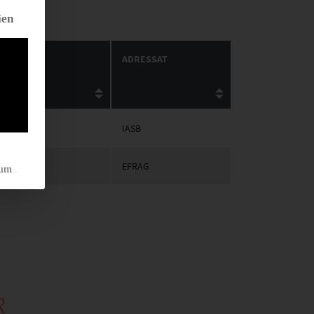
eilt werden kann. Die erste Service-Gruppe ist essenziell und ka
ien
ADRESSAT
IASB
EFRAG
sum
R