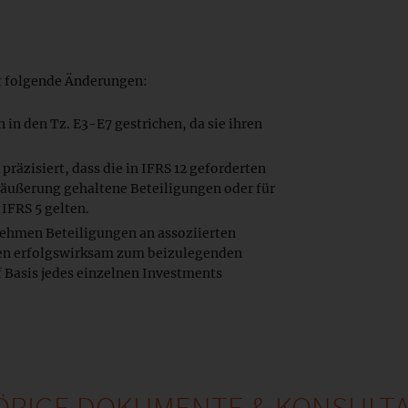
 folgende Änderungen:
 in den Tz. E3-E7 gestrichen, da sie ihren
räzisiert, dass die in IFRS 12 geforderten
räußerung gehaltene Beteiligungen oder für
IFRS 5 gelten.
rnehmen Beteiligungen an assoziierten
n erfolgswirksam zum beizulegenden
f Basis jedes einzelnen Investments
RIGE DOKUMENTE & KONSULT