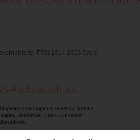
ovements to IFRSs 2014-2016 Cycle
FRS-Fachausschuss
hlagenen Änderungen in seiner 44. Sitzung
ungen. Dies hat der IFRS-FA in seiner
übermittelt.