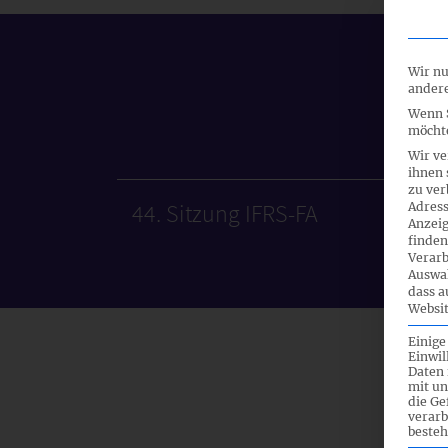
Wir nu
andere
Wenn S
möchte
Wir ve
ihnen 
zu ver
44. Sitzung IFRS-FA
Adress
Anzeig
finden
Verarb
Auswah
dass a
Websit
Einige
Einwil
Daten 
mit un
die G
verarb
besteh