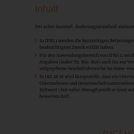
Inhalt
Der achte Sammel-Änderungsstandard umfasst
In IFRS 1 werden die kurzzeitigen Befreiungen
beabsichtigten Zweck erfüllt haben.
Für den Anwendungsbereich von IFRS 12 wird p
Angaben (außer Tz. B10-B16) auch für zur Ve
aufgegebene Geschäftsbereiche im Sinne von 
In IAS 28.18 wird klargestellt, dass ein Unte
Unternehmen und Gemeinschaftsunternehme
Zeitwert (
fair value through profit or loss
) au
bewerten darf.
ZUGEHÖ