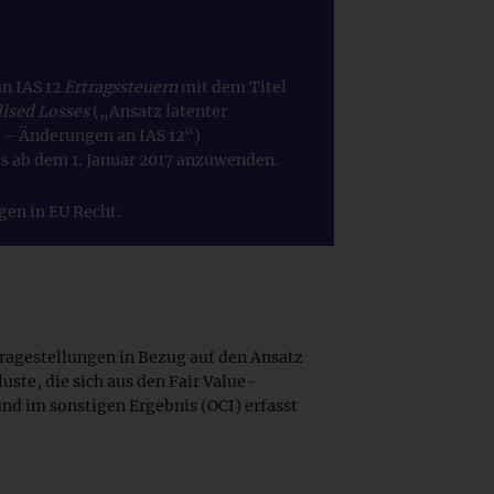
an IAS 12
Ertragssteuern
mit dem Titel
lised Losses
(„Ansatz latenter
e – Änderungen an IAS 12“)
s ab dem 1. Januar 2017 anzuwenden.
en in EU Recht.
 Fragestellungen in Bezug auf den Ansatz
rluste, die sich aus den Fair Value-
d im sonstigen Ergebnis (OCI) erfasst