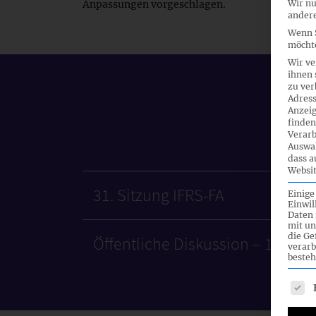
Anpassungen vorgeschlagen.
Wir nu
andere
Wenn S
möchte
Wir ve
ihnen 
zu ver
Adress
Anzeig
finden
Verarb
Auswah
dass a
Websit
31. Sitzung IFRS-FA
Einige
Einwil
Daten 
mit un
die G
Öffentliche Diskussion – 10. S
verarb
besteh
Es fo