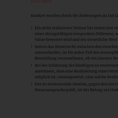
Konkret wurden durch die Änderungen an IAS 12 
Ein nicht realisierter Verlust bei einem fest 
einer abzugsfähigen temporären Differenz, 
Value bewertet wird und der steuerliche Wert
Sofern das Steuerrecht zwischen den versch
unterscheidet, ist für jeden Teil des steuerp
Beurteilung vorzunehmen, ob ein latenter St
Bei der Schätzung des künftigen zu versteu
annehmen, dass eine Realisierung eines Ve
möglich ist, vorausgesetzt, eine solche Reali
Der zu versteuernde Gewinn, gegen den ein 
Steueranspruchs prüft, ist der Betrag vor U