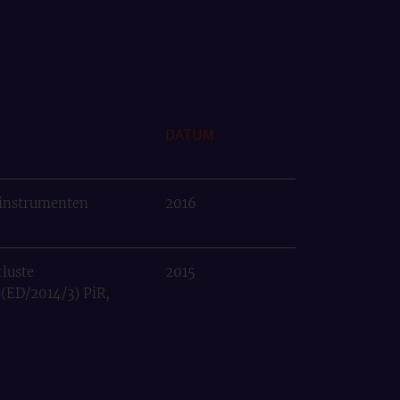
DATUM
ldinstrumenten
2016
rluste
2015
 (ED/2014/3) PiR,