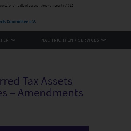
Assets for Unrealised Losses – Amendments to IAS 12
ÄTEN
NACHRICHTEN / SERVICES
rred Tax Assets
ses – Amendments