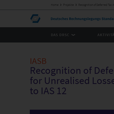
Home
Projekte
Recognition of Deferred Tax 
DAS DRSC
AKTIVIT
IASB
Recognition of Defe
for Unrealised Los
to IAS 12