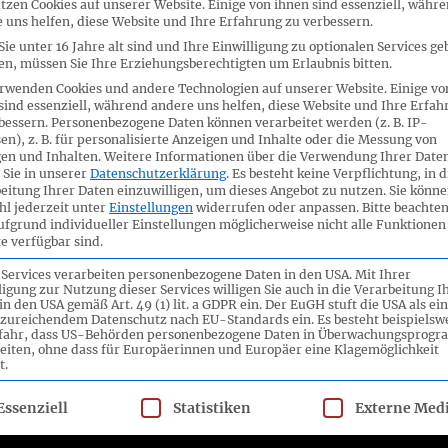
tzen Cookies auf unserer Website. Einige von ihnen sind essenziell, währ
 uns helfen, diese Website und Ihre Erfahrung zu verbessern.
ie unter 16 Jahre alt sind und Ihre Einwilligung zu optionalen Services ge
n, müssen Sie Ihre Erziehungsberechtigten um Erlaubnis bitten.
rwenden Cookies und andere Technologien auf unserer Website. Einige vo
sind essenziell, während andere uns helfen, diese Website und Ihre Erfah
bessern.
Personenbezogene Daten können verarbeitet werden (z. B. IP-
en), z. B. für personalisierte Anzeigen und Inhalte oder die Messung von
en und Inhalten.
Weitere Informationen über die Verwendung Ihrer Date
ZUGEHÖRIGE VERANSTALTUNGE
 Sie in unserer
Datenschutzerklärung
.
Es besteht keine Verpflichtung, in d
eitung Ihrer Daten einzuwilligen, um dieses Angebot zu nutzen.
Sie könne
l jederzeit unter
Einstellungen
widerrufen oder anpassen.
Bitte beachten
ufgrund individueller Einstellungen möglicherweise nicht alle Funktionen
e verfügbar sind.
 Services verarbeiten personenbezogene Daten in den USA. Mit Ihrer
ligung zur Nutzung dieser Services willigen Sie auch in die Verarbeitung I
in den USA gemäß Art. 49 (1) lit. a GDPR ein. Der EuGH stuft die USA als ei
zureichendem Datenschutz nach EU-Standards ein. Es besteht beispielsw
efahr, dass US-Behörden personenbezogene Daten in Überwachungsprog
eptember 2014
eiten, ohne dass für Europäerinnen und Europäer eine Klagemöglichkeit
t.
lgt eine Liste der Service-Gruppen, für die eine Einwilligung ert
Essenziell
Statistiken
Externe Med