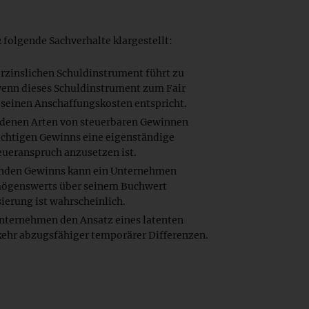
folgende Sachverhalte klargestellt:
verzinslichen Schuldinstrument führt zu
wenn dieses Schuldinstrument zum Fair
 seinen Anschaffungskosten entspricht.
iedenen Arten von steuerbaren Gewinnen
flichtigen Gewinns eine eigenständige
eueranspruch anzusetzen ist.
ernden Gewinns kann ein Unternehmen
rmögenswerts über seinem Buchwert
sierung ist wahrscheinlich.
Unternehmen den Ansatz eines latenten
mkehr abzugsfähiger temporärer Differenzen.