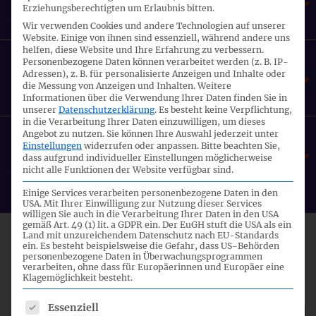
Erziehungsberechtigten um Erlaubnis bitten.
13.11.2012
Wir verwenden Cookies und andere Technologien auf unserer
Website. Einige von ihnen sind essenziell, während andere uns
helfen, diese Website und Ihre Erfahrung zu verbessern.
10. Sitzung IFRS-FA
Personenbezogene Daten können verarbeitet werden (z. B. IP-
Adressen), z. B. für personalisierte Anzeigen und Inhalte oder
die Messung von Anzeigen und Inhalten.
Weitere
29.10.2012
Informationen über die Verwendung Ihrer Daten finden Sie in
unserer
Datenschutzerklärung
.
Es besteht keine Verpflichtung,
in die Verarbeitung Ihrer Daten einzuwilligen, um dieses
Angebot zu nutzen.
Sie können Ihre Auswahl jederzeit unter
3. Sitzung IFRS-FA
Einstellungen
widerrufen oder anpassen.
Bitte beachten Sie,
dass aufgrund individueller Einstellungen möglicherweise
nicht alle Funktionen der Website verfügbar sind.
15.03.2012
Einige Services verarbeiten personenbezogene Daten in den
USA. Mit Ihrer Einwilligung zur Nutzung dieser Services
willigen Sie auch in die Verarbeitung Ihrer Daten in den USA
gemäß Art. 49 (1) lit. a GDPR ein. Der EuGH stuft die USA als ein
Land mit unzureichendem Datenschutz nach EU-Standards
ein. Es besteht beispielsweise die Gefahr, dass US-Behörden
EINGABEN & STELLUNGNAHMEN
personenbezogene Daten in Überwachungsprogrammen
verarbeiten, ohne dass für Europäerinnen und Europäer eine
Klagemöglichkeit besteht.
Es folgt eine Liste der Service-Gruppen, für die eine Einwil
Essenziell