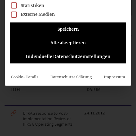
DATUM
TITEL
Statistiken
Externe Medien
05.01.2007
DSR zur Übernahme von IFRS 8 Operating Segmen
Speichern
29.06.2007
DSR zum Endorsement of IFRS 8 – EU-Fragebogen
Alle akzeptieren
Individuelle Datenschutzeinstellungen
VERÖFFENTLICHUNGEN DRITTER
Cookie-Details
Datenschutzerklärung
Impressum
TITEL
DATUM
EFRAG response to Post-
29.11.2012
implementation Review of
IFRS 8 Operating Segments