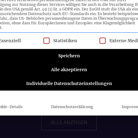
ligung zur Nutzung dieser Services willigen Sie auch in die Verarbeitung I
in den USA gemäß Art. 49 (1) lit. a GDPR ein. Der EuGH stuft die USA als ei
zureichendem Datenschutz nach EU-Standards ein. Es besteht beispielsw
efahr, dass US-Behörden personenbezogene Daten in Überwachungsprog
eiten, ohne dass für Europäerinnen und Europäer eine Klagemöglichkeit
t.
lgt eine Liste der Service-Gruppen, für die eine Einwilligung ert
Essenziell
Statistiken
Externe Med
Speichern
Alle akzeptieren
Individuelle Datenschutzeinstellungen
okie-Details
Datenschutzerklärung
Impres
ALLE ANZEIGEN