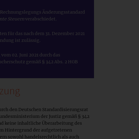
n Rechnungslegungs Änderungsstandard
nte Steuern
verabschiedet.
ten für das nach dem 31. Dezember 2021
ndung ist zulässig.
l
vom 02. Juni 2021 durch das
aucherschutz gemäß § 342 Abs. 2 HGB
tzung
urch den Deutschen Standardisierungsrat
undesministerium der Justiz gemäß § 342
nd keine inhaltliche Überarbeitung des
em Hintergrund der aufgetretenen
ern sowohl handelsrechtlich als auch