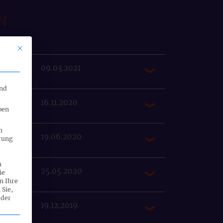
N
Mit diesem Button wird der Dialog geschlossen. Seine Funktionalität 
09.03.2021
end
16.11.2020
ben
n
19.06.2020
rung
n
25.05.2020
ie
n Ihre
 Sie,
 der
19.12.2019