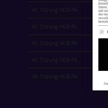
Einwil
Daten 
45. Sitzung HGB-FA
mit un
die G
verarb
besteh
42. Sitzung HGB-FA
Es fo
41. Sitzung HGB-FA
40. Sitzung HGB-FA
39. Sitzung HGB-FA
Co