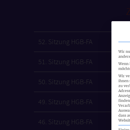
52. Sitzung HGB-FA
Wir nu
andere
51. Sitzung HGB-FA
Wenn S
möchte
Wir ve
50. Sitzung HGB-FA
ihnen 
zu ver
Adress
Anzeig
49. Sitzung HGB-FA
finden
Verarb
Auswah
dass a
46. Sitzung HGB-FA
Websit
Einige