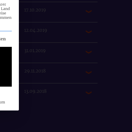
hrer
n Land
17.10.2019
eise
rammen
12.04.2019
eilt werden kann. Die erste Service-Gruppe ist essenziell und ka
ien
31.01.2019
29.11.2018
13.09.2018
sum