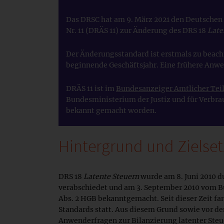
Das DRSC hat am 9. März 2021 den Deutsche
Nr. 11 (DRÄS 11) zur Änderung des DRS 18
Late
Der Änderungsstandard ist erstmals zu beach
beginnende Geschäftsjahr. Eine frühere Anwe
DRÄS 11 ist im
Bundesanzeiger Amtlicher Tei
Bundesministerium der Justiz und für Verbr
bekannt gemacht worden.
Hintergrund und Zielse
DRS 18
Latente Steuern
wurde am 8. Juni 2010 d
verabschiedet und am 3. September 2010 vom B
Abs. 2 HGB bekanntgemacht. Seit dieser Zeit fa
Standards statt. Aus diesem Grund sowie vor d
Anwenderfragen zur Bilanzierung latenter Steu