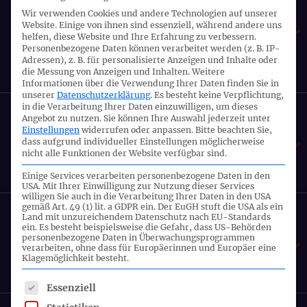
dem IASB zu ED/2021/6 Management
Wir verwenden Cookies und andere Technologien auf unserer
Website. Einige von ihnen sind essenziell, während andere uns
Commentary
helfen, diese Website und Ihre Erfahrung zu verbessern.
Personenbezogene Daten können verarbeitet werden (z. B. IP-
Adressen), z. B. für personalisierte Anzeigen und Inhalte oder
die Messung von Anzeigen und Inhalten.
Weitere
26.10.2021
Informationen über die Verwendung Ihrer Daten finden Sie in
unserer
Datenschutzerklärung
.
Es besteht keine Verpflichtung,
in die Verarbeitung Ihrer Daten einzuwilligen, um dieses
24. Sitzung Gemeinsamer
Angebot zu nutzen.
Sie können Ihre Auswahl jederzeit unter
Einstellungen
widerrufen oder anpassen.
Bitte beachten Sie,
Fachausschuss
dass aufgrund individueller Einstellungen möglicherweise
nicht alle Funktionen der Website verfügbar sind.
06.10.2021
Einige Services verarbeiten personenbezogene Daten in den
USA. Mit Ihrer Einwilligung zur Nutzung dieser Services
willigen Sie auch in die Verarbeitung Ihrer Daten in den USA
gemäß Art. 49 (1) lit. a GDPR ein. Der EuGH stuft die USA als ein
23. Sitzung Gemeinsamer
Land mit unzureichendem Datenschutz nach EU-Standards
ein. Es besteht beispielsweise die Gefahr, dass US-Behörden
Fachausschuss
personenbezogene Daten in Überwachungsprogrammen
verarbeiten, ohne dass für Europäerinnen und Europäer eine
Klagemöglichkeit besteht.
02.09.2021
Es folgt eine Liste der Service-Gruppen, für die eine Einwil
Essenziell