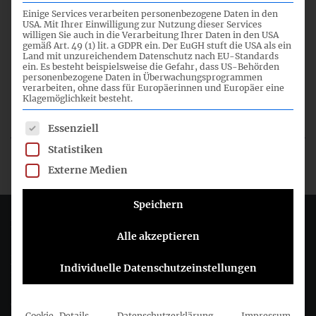
Einige Services verarbeiten personenbezogene Daten in den
USA. Mit Ihrer Einwilligung zur Nutzung dieser Services
willigen Sie auch in die Verarbeitung Ihrer Daten in den USA
gemäß Art. 49 (1) lit. a GDPR ein. Der EuGH stuft die USA als ein
ZUSÄTZLICHE DOKUMENTE
Land mit unzureichendem Datenschutz nach EU-Standards
ein. Es besteht beispielsweise die Gefahr, dass US-Behörden
personenbezogene Daten in Überwachungsprogrammen
verarbeiten, ohne dass für Europäerinnen und Europäer eine
Klagemöglichkeit besteht.
TITEL
DATUM
Es folgt eine Liste der Service-Gruppen, für die eine Einwil
Essenziell
Statistiken
Ergebnisbericht
12.01.2022
Externe Medien
Speichern
Deutsches Rechnungslegungs Standards Committee e.V.
Alle akzeptieren
Joachimsthaler Str. 34
Individuelle Datenschutzeinstellungen
10719 Berlin
+49 (0)30 20 64 12 - 0
Cookie-Details
Datenschutzerklärung
Impressum