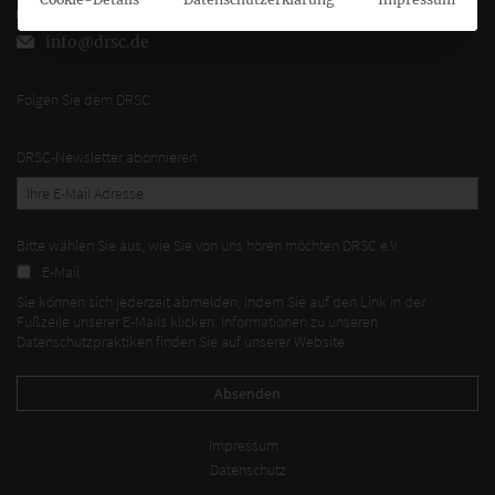
+49 (0)30 20 64 12 - 15
info@drsc.de
Folgen Sie dem DRSC
DRSC-Newsletter abonnieren
Bitte wählen Sie aus, wie Sie von uns hören möchten DRSC e.V.:
E-Mail
Sie können sich jederzeit abmelden, indem Sie auf den Link in der
Fußzeile unserer E-Mails klicken. Informationen zu unseren
Datenschutzpraktiken finden Sie auf unserer Website.
Impressum
Datenschutz