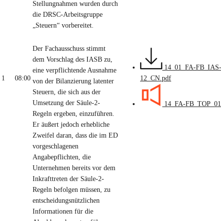
Stellungnahmen wurden durch
die DRSC-Arbeitsgruppe
„Steuern“ vorbereitet.
Der Fachausschuss stimmt
dem Vorschlag des IASB zu,
14_01_FA-FB_IAS
eine verpflichtende Ausnahme
1
08:00
12_CN.pdf
von der Bilanzierung latenter
Steuern, die sich aus der
Umsetzung der Säule-2-
14_FA-FB_TOP_01
Regeln ergeben, einzuführen.
Er äußert jedoch erhebliche
Zweifel daran, dass die im ED
vorgeschlagenen
Angabepflichten, die
Unternehmen bereits vor dem
Inkrafttreten der Säule-2-
Regeln befolgen müssen, zu
entscheidungsnützlichen
Informationen für die