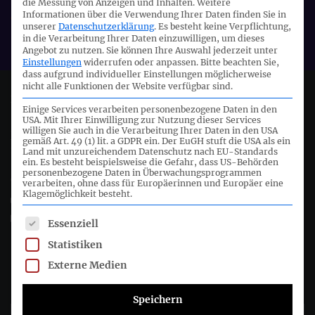
die Messung von Anzeigen und Inhalten.
Weitere
Informationen über die Verwendung Ihrer Daten finden Sie in
Veranstalter:
unserer
Datenschutzerklärung
.
Es besteht keine Verpflichtung,
DRSC
in die Verarbeitung Ihrer Daten einzuwilligen, um dieses
Angebot zu nutzen.
Sie können Ihre Auswahl jederzeit unter
Einstellungen
widerrufen oder anpassen.
Bitte beachten Sie,
dass aufgrund individueller Einstellungen möglicherweise
nicht alle Funktionen der Website verfügbar sind.
Deutsches Rechnungslegungs Standards Committee e.V.
Einige Services verarbeiten personenbezogene Daten in den
USA. Mit Ihrer Einwilligung zur Nutzung dieser Services
willigen Sie auch in die Verarbeitung Ihrer Daten in den USA
Joachimsthaler Str. 34
gemäß Art. 49 (1) lit. a GDPR ein. Der EuGH stuft die USA als ein
10719 Berlin
Land mit unzureichendem Datenschutz nach EU-Standards
ein. Es besteht beispielsweise die Gefahr, dass US-Behörden
personenbezogene Daten in Überwachungsprogrammen
+49 (0)30 20 64 12 - 0
verarbeiten, ohne dass für Europäerinnen und Europäer eine
Klagemöglichkeit besteht.
+49 (0)30 20 64 12 - 15
info@drsc.de
Es folgt eine Liste der Service-Gruppen, für die eine Einwil
Essenziell
Statistiken
Folgen Sie dem DRSC
Externe Medien
DRSC-Newsletter abonnieren
Speichern