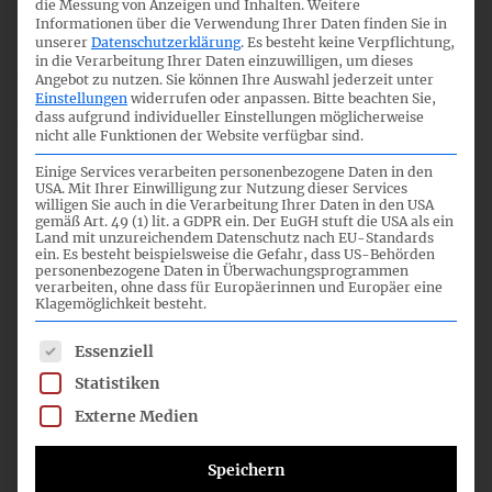
20.12.2011
die Messung von Anzeigen und Inhalten.
Weitere
Informationen über die Verwendung Ihrer Daten finden Sie in
unserer
Datenschutzerklärung
.
Es besteht keine Verpflichtung,
in die Verarbeitung Ihrer Daten einzuwilligen, um dieses
Angebot zu nutzen.
Sie können Ihre Auswahl jederzeit unter
Einstellungen
widerrufen oder anpassen.
Bitte beachten Sie,
2
dass aufgrund individueller Einstellungen möglicherweise
nicht alle Funktionen der Website verfügbar sind.
Einige Services verarbeiten personenbezogene Daten in den
USA. Mit Ihrer Einwilligung zur Nutzung dieser Services
09:00
willigen Sie auch in die Verarbeitung Ihrer Daten in den USA
gemäß Art. 49 (1) lit. a GDPR ein. Der EuGH stuft die USA als ein
Land mit unzureichendem Datenschutz nach EU-Standards
ein. Es besteht beispielsweise die Gefahr, dass US-Behörden
personenbezogene Daten in Überwachungsprogrammen
ganzen Tag - nicht öffentliche Sitzung
verarbeiten, ohne dass für Europäerinnen und Europäer eine
Klagemöglichkeit besteht.
Es folgt eine Liste der Service-Gruppen, für die eine Einwil
Essenziell
Statistiken
ZUSÄTZLICHE DOKUMENTE
Externe Medien
TITEL
DATUM
Speichern