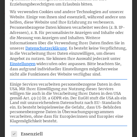
Erziehungsberechtigten um Erlaubnis bitten.
19_04_IFRS-FA_Interpret_CoverNote.pdf
Wir verwenden Cookies und andere Technologien auf unserer
Website. Einige von ihnen sind essenziell, während andere uns
19_04a_IFRS-FA_IFRIC_Update_0713.pdf
helfen, diese Website und Ihre Erfahrung zu verbessern.
Personenbezogene Daten können verarbeitet werden (z. B. IP-
19_04b_IFRS-FA_Interpret_MCB_Hintergrund.pdf
Adressen), z. B. für personalisierte Anzeigen und Inhalte oder
die Messung von Anzeigen und Inhalten.
Weitere
IFRS-FA_19_TOP_04.mp3
Informationen über die Verwendung Ihrer Daten finden Sie in
unserer
Datenschutzerklärung
.
Es besteht keine Verpflichtung,
in die Verarbeitung Ihrer Daten einzuwilligen, um dieses
Angebot zu nutzen.
Sie können Ihre Auswahl jederzeit unter
Einstellungen
widerrufen oder anpassen.
Bitte beachten Sie,
03.09.2013
dass aufgrund individueller Einstellungen möglicherweise
nicht alle Funktionen der Website verfügbar sind.
Einige Services verarbeiten personenbezogene Daten in den
USA. Mit Ihrer Einwilligung zur Nutzung dieser Services
willigen Sie auch in die Verarbeitung Ihrer Daten in den USA
gemäß Art. 49 (1) lit. a GDPR ein. Der EuGH stuft die USA als ein
6
Land mit unzureichendem Datenschutz nach EU-Standards
ein. Es besteht beispielsweise die Gefahr, dass US-Behörden
personenbezogene Daten in Überwachungsprogrammen
verarbeiten, ohne dass für Europäerinnen und Europäer eine
Klagemöglichkeit besteht.
08:30
Es folgt eine Liste der Service-Gruppen, für die eine Einwil
Essenziell