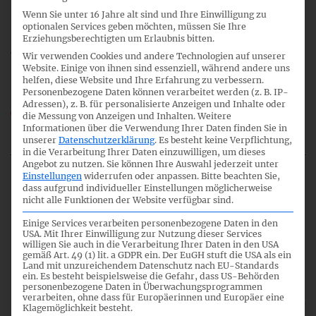
11:00
Wenn Sie unter 16 Jahre alt sind und Ihre Einwilligung zu
optionalen Services geben möchten, müssen Sie Ihre
Erziehungsberechtigten um Erlaubnis bitten.
Vorbereitung ASAF-Meeting September
Wir verwenden Cookies und andere Technologien auf unserer
Website. Einige von ihnen sind essenziell, während andere uns
helfen, diese Website und Ihre Erfahrung zu verbessern.
Personenbezogene Daten können verarbeitet werden (z. B. IP-
Adressen), z. B. für personalisierte Anzeigen und Inhalte oder
20_09_FA-FB_ASAF_CN.pdf
die Messung von Anzeigen und Inhalten.
Weitere
Informationen über die Verwendung Ihrer Daten finden Sie in
20_FA-FB_TOP_09.mp3
unserer
Datenschutzerklärung
.
Es besteht keine Verpflichtung,
in die Verarbeitung Ihrer Daten einzuwilligen, um dieses
Angebot zu nutzen.
Sie können Ihre Auswahl jederzeit unter
Einstellungen
widerrufen oder anpassen.
Bitte beachten Sie,
dass aufgrund individueller Einstellungen möglicherweise
10
nicht alle Funktionen der Website verfügbar sind.
Einige Services verarbeiten personenbezogene Daten in den
USA. Mit Ihrer Einwilligung zur Nutzung dieser Services
willigen Sie auch in die Verarbeitung Ihrer Daten in den USA
12:00
gemäß Art. 49 (1) lit. a GDPR ein. Der EuGH stuft die USA als ein
Land mit unzureichendem Datenschutz nach EU-Standards
ein. Es besteht beispielsweise die Gefahr, dass US-Behörden
personenbezogene Daten in Überwachungsprogrammen
verarbeiten, ohne dass für Europäerinnen und Europäer eine
IASB RFI/2023/2 PiR IFRS 15 Revenue from
Klagemöglichkeit besteht.