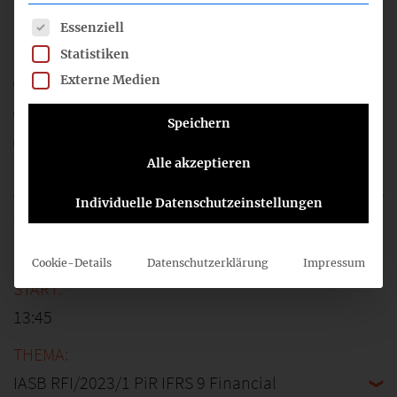
Contracts with Customers
Es folgt eine Liste der Service-Gruppen, für die eine Einwil
Essenziell
Statistiken
20_10_FA-FB_PIR-IFRS15_CN.pdf
Externe Medien
20_10b_FA-FB_PIR-IFRS15_SN-IASB-Entwurf.pdf
Speichern
20_10c_FA-FB_PIR-IFRS15_EFRAG-Fragen.pdf
Alle akzeptieren
20_FA-FB_TOP_10.mp3
Individuelle Datenschutzeinstellungen
11
Cookie-Details
Datenschutzerklärung
Impressum
13:45
IASB RFI/2023/1 PiR IFRS 9 Financial