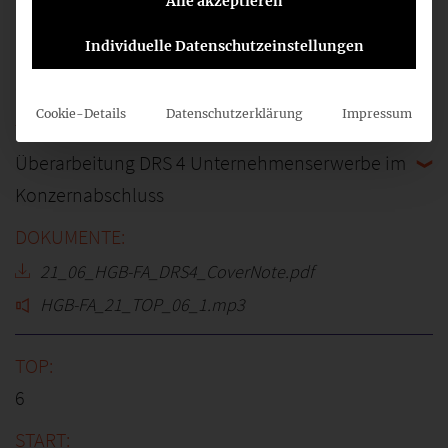
Alle akzeptieren
6
Individuelle Datenschutzeinstellungen
09:00
Cookie-Details
Datenschutzerklärung
Impressum
Überarbeitung DRS 4 Unternehmenserwerbe im
Konzernabschluss
21_06_HGB-FA_DRS4_CoverNote.pdf
HGB-FA_21_TOP_06_1.mp3
6