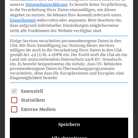
5
unserer
Datenschutzerklärung
.
Es besteht keine Verpflichtung,
in die Verarbeitung Ihrer Daten einzuwilligen, um dieses
Angebot zu nutzen.
Sie können Ihre Auswahl jederzeit unter
Einstellungen
widerrufen oder anpassen.
Bitte beachten Sie,
dass aufgrund individueller Einstellungen möglicherweise
14:45
nicht alle Funktionen der Website verfügbar sind.
Einige Services verarbeiten personenbezogene Daten in den
USA. Mit Ihrer Einwilligung zur Nutzung dieser Services
E-DRS 29 Konzerneigenkapital
willigen Sie auch in die Verarbeitung Ihrer Daten in den USA
gemäß Art. 49 (1) lit. a GDPR ein. Der EuGH stuft die USA als ein
Land mit unzureichendem Datenschutz nach EU-Standards
ein. Es besteht beispielsweise die Gefahr, dass US-Behörden
personenbezogene Daten in Überwachungsprogrammen
21_05_HGB-FA_UEE-DRS-29_CN.pdf
verarbeiten, ohne dass für Europäerinnen und Europäer eine
Klagemöglichkeit besteht.
HGB-FA_21_TOP_05.mp3
Es folgt eine Liste der Service-Gruppen, für die eine Einwil
Essenziell
Statistiken
Externe Medien
03.02.2015
Speichern