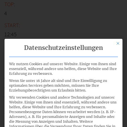
4
12:45
Mit di
Datenschutzeinstellungen
HGB-Reform – Gesetzentwurf BilRUG
Wir nutzen Cookies auf unserer Website. Einige von ihnen sind
essenziell, während andere uns helfen, diese Website und Ihre
Erfahrung zu verbessern.
21_04_HGB-FA_HGB-Reform_CN.pdf
Wenn Sie unter 16 Jahre alt sind und Ihre Einwilligung zu
21_04a_HGB-FA_HGB-Reform_Synopse_A3.pdf
optionalen Services geben möchten, müssen Sie Ihre
Erziehungsberechtigten um Erlaubnis bitten.
21_04b_HGB-FA_HGB-Reform_BilRUG-E.pdf
Wir verwenden Cookies und andere Technologien auf unserer
Website. Einige von ihnen sind essenziell, während andere uns
HGB-FA_21_TOP_04.mp3
helfen, diese Website und Ihre Erfahrung zu verbessern.
Personenbezogene Daten können verarbeitet werden (z. B. IP-
Adressen), z. B. für personalisierte Anzeigen und Inhalte oder
die Messung von Anzeigen und Inhalten.
Weitere
Informationen über die Verwendung Ihrer Daten finden Sie in